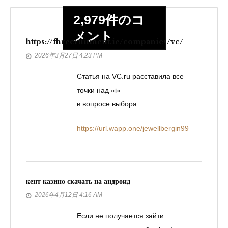
ン
2,979件のコ
メント
https://fhrecruitment.ie/companies/vc/
2026年3月27日 4:23 PM
Статья на VC.ru расставила все
точки над «i»
в вопросе выбора
https://url.wapp.one/jewellbergin99
кент казино скачать на андроид
2026年4月12日 4:16 AM
Если не получается зайти