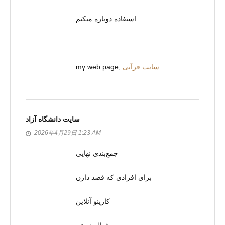
استفاده دوباره میکنم
.
mү web page;
سایت قرآنی
سایت دانشگاه آزاد
2026年4月29日 1:23 AM
جمع‌بندی نهایی
برای افرادی که قصد دارن
کازینو آنلاین