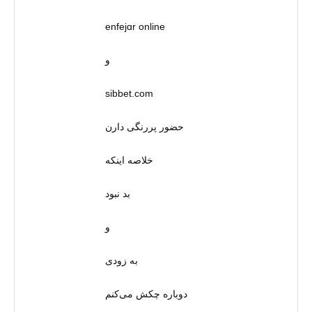
enfejɑr online
و
sibbet.com
حضور پررنگی دارن
خلاصه اینکه
بد نبود
و
به زودی
دوباره چکش می‌کنم