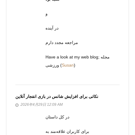
و
در آینده
مراجعه مجدد دارم
Have а look at my web blog; مجله
ورزشی (
Susan
)
نکاتی برای افزایش شانس در بازی انفجار آنلاین
2026年4月29日 12:09 AM
در کل داستان
برای کاربران علاقه‌مند به