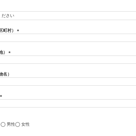
区町村）
(
必
須
地）
)
(
必
須
物名）
)
(
必
須
)
し
男性
女性