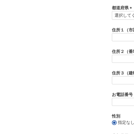
必
須
都道府県
)
(
必
須
住所１（市
)
住所２（番
住所３（建
お電話番号
性別
指定な