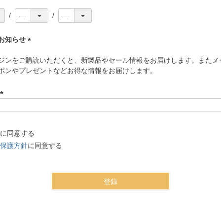
お知らせ
(
ジンをご購読いただくと、新製品やセール情報をお届けします。またメ
必
ポンやプレゼントなどお得な情報をお届けします。
須
)
(
必
須
に同意する
)
保護方針
に同意する
登録