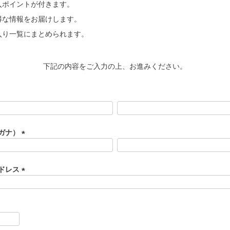
入ポイントが付きます。
得な情報をお届けします。
入り一覧にまとめられます。
下記の内容をご入力の上、お進みください。
ガナ）
(
必
須
ドレス
)
(
必
須
)