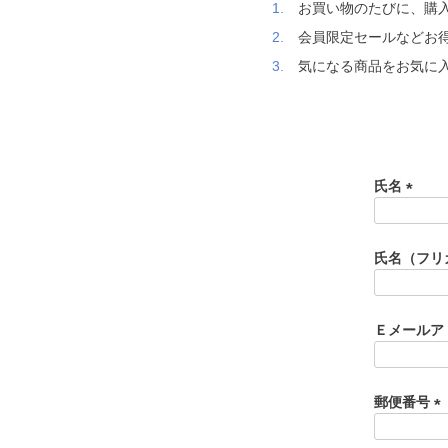
お買い物のたびに、購
会員限定セールなどお
気になる商品をお気に
氏名
(
必
須
氏名（フリ
)
Ｅメールア
郵便番号
(