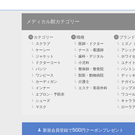
メディカル館カテゴリー
カテゴリー
職種
ブランド
スクラブ
医師・ドクター
ミズノ（
ケーシー
ナース・看護師
アシック
ジャケット
歯科・デジタル
ホワイセル
ドクターコート
小児科
ユナイト（
パンツ
整体師・整骨院
パントン
ワンピース
獣医・動物病院
ディッキー
カーディガン
介護士
ナガイレ
インナー
エステ・美容外科
ジップス
エプロン・予防衣
ワコール
シューズ
キャララ（
マスク
ローラア
500
新規会員登録で
円クーポンプレゼント