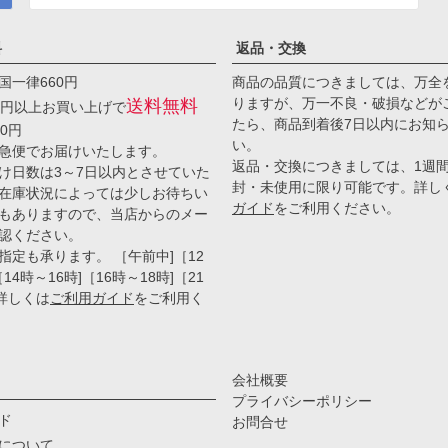
料
返品・交換
国一律660円
商品の品質につきましては、万全
りますが、万一不良・破損などが
送料無料
00円以上お買い上げで
たら、商品到着後7日以内にお知
0円
い。
急便でお届けいたします。
返品・交換につきましては、1週
け日数は3～7日以内とさせていた
封・未使用に限り可能です。詳し
在庫状況によっては少しお待ちい
ガイド
をご利用ください。
もありますので、当店からのメー
認ください。
指定も承ります。 ［午前中]［12
14時～16時]［16時～18時]［21
 詳しくは
ご利用ガイド
をご利用く
会社概要
プライバシーポリシー
ド
お問合せ
について