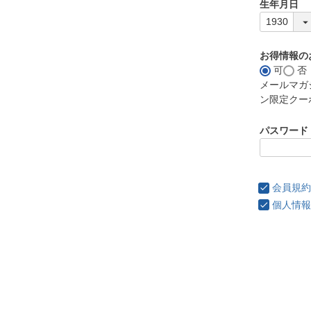
生年月日
お得情報の
可
否
メールマガ
ン限定クー
パスワード
会員規約
個人情報