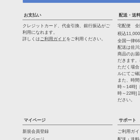
お支払い
配送・送
クレジットカード、代金引換、銀行振込がご
宅配便 全
利用になれます。
税込11,0
詳しくは
ご利用ガイド
をご利用ください。
全国一律66
配送は佐川
商品のお届
だきます。
ただく場合
ルにてご確
また、時間
時～14時]［
時～22時]
ださい。
マイページ
サポート
新規会員登録
ご利用ガイ
マイページ
配送・送料