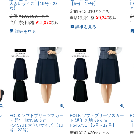
大きいサイズ 【19号～23
【5号～17号】
F
号】
号
定価
¥
13,310
のところ
定価
¥
19,965
定
のところ
当店特別価格
¥
9,240
税込
当店特別価格
¥
13,970
当
税込
詳細を見る
詳細を見る
ン
FOLK ソフトプリーツスカー
FOLK ソフトプリーツスカー
F
ト 通年 無地 55ｃｍ
ト 通年 無地 55ｃｍ
ｃ
FS45791 大きいサイズ 【19
FS45791 【5号～17号】
【
号～23号】
定価
¥
12,430
定
のところ