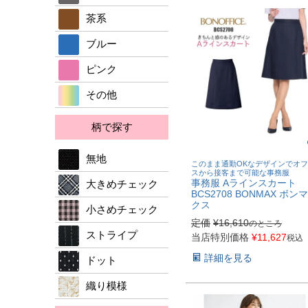
パンツ
茶系
ブラウス
ワンピース
ブルー
カットソー
ブラウス
ピンク
カットソー
その他
アクセサリー
柄で探す
無地
このまま通勤OKなデザインでオ
スから接客まで可能な事務服
事務服 Aラインスカート
大きめチェック
BCS2708 BONMAX ボン
クス
小さめチェック
定価
¥
16,610
のところ
ストライプ
当店特別価格
¥
11,627
税込
詳細を見る
ドット
織り模様