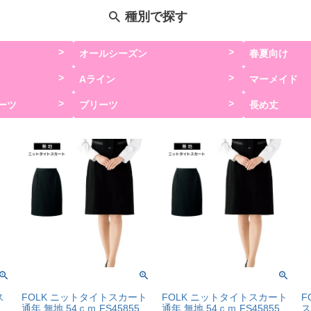
種別で探す
オールシーズン
春夏向け
Aライン
マーメイド
ーツ
プリーツ
長め丈
ス
FOLK ニットタイトスカート
FOLK ニットタイトスカート
F
通年 無地 54ｃｍ FS45855
通年 無地 54ｃｍ FS45855
ス