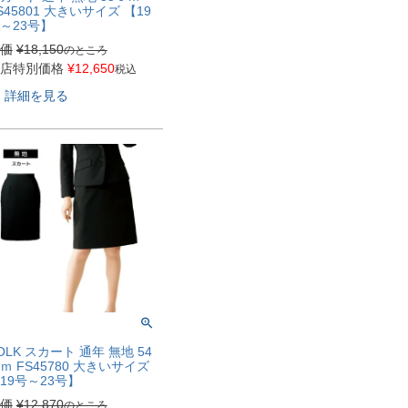
S45801 大きいサイズ 【19
～23号】
価
¥
18,150
のところ
店特別価格
¥
12,650
税込
詳細を見る
OLK スカート 通年 無地 54
ｍ FS45780 大きいサイズ
19号～23号】
価
¥
12,870
のところ