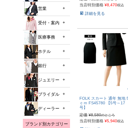
当店特別価格
¥
8,470
税込
営業
ALL
詳細を見る
ジャケット
受付・案内
ALL
ベスト
ジャケット
医療事務
ALL
オーバーブラウス
ベスト
ジャケット
ポロシャツ
ホテル
ALL
カットソー
ベスト
スカート
ジャケット
スカート
銀行
ALL
オーバーブラウス
パンツ
ベスト
パンツ
ジャケット
スカート
ジュエリー
キュロット
ALL
オーバーブラウス
キュロット
ベスト
パンツ
ブラウス
ジャケット
ポロシャツ
ブライダル
ブラウス
ALL
カットソー
FOLK スカート 通年 無地 
ワンピース
ベスト
ｃｍ FS45780 【5号～17
スカート
ジャケット
スカート
号】
ディーラー
ブラウス
ALL
オーバーブラウス
パンツ
定価
¥
8,580
のところ
ベスト
パンツ
ジャケット
当店特別価格
¥
5,940
税込
ポロシャツ
キュロット
ブランド別カテゴリー
ALL
カットソー
ワンピース