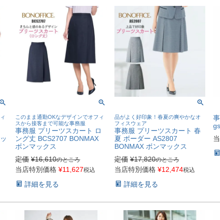
フィ
このまま通勤OKなデザインでオフィ
品がよく好印象！春夏の爽やかなオ
事
スから接客まで可能な事務服
フィスウェア
g
事務服 プリーツスカート ロ
事務服 プリーツスカート 春
マッ
ング丈 BCS2707 BONMAX
夏 ボーダー AS2807
当
ボンマックス
BONMAX ボンマックス
定価
¥
16,610
定価
¥
17,820
のところ
のところ
当店特別価格
¥
11,627
当店特別価格
¥
12,474
税込
税込
詳細を見る
詳細を見る