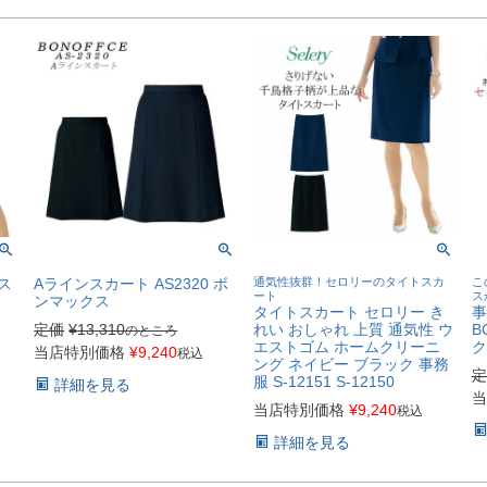
ス
Aラインスカート AS2320 ボ
通気性抜群！セロリーのタイトスカ
こ
ート
ス
ンマックス
タイトスカート セロリー き
事
定価
¥
13,310
れい おしゃれ 上質 通気性 ウ
B
のところ
エストゴム ホームクリーニ
ク
当店特別価格
¥
9,240
税込
ング ネイビー ブラック 事務
定
服 S-12151 S-12150
詳細を見る
当
当店特別価格
¥
9,240
税込
詳細を見る