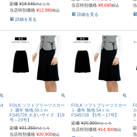
定価
¥
18,645
のところ
当店特別価格
¥
8,690
当
税込
当店特別価格
¥
12,980
税込
詳細を見る
詳細を見る
54
FOLK ソフトプリーツスカー
FOLK ソフトプリーツスカー
F
ト 通年 無地 55ｃｍ
ト 通年 無地 54ｃｍ
カ
FS45728 大きいサイズ 【19
FS45728 【5号～17号】
き
号～23号】
～
定価
¥
20,900
のところ
定価
¥
31,350
定
のところ
当店特別価格
¥
14,300
税込
当店特別価格
¥
20,900
当
税込