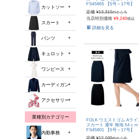
FS45865 【5号～17号】
ベーシック
カットソー
ブラウスTOP
ｽﾄﾗｲﾌﾟ･ﾎﾞｰﾀﾞｰ
定価
¥
13,310
のところ
オフィス向け
当店特別価格
¥
9,240
税込
長袖
無地
スカート
カットソーTOP
華やかデザイン
詳細を見る
半袖
ニット素材
パンツ
スカートTOP
1枚着可能
オールシーズン
ストレッチ
キュロット
パンツTOP
春夏向け
UVカット
オールシーズン
ワンピース
キュロットTOP
ﾀｲﾄ･ｽﾄﾚｰﾄ
春夏向け
Aライン
カーディガン
ワンピースTOP
ストレート
マーメイド
ブーツカット
アクセサリー
カーディガンTOP
ﾌﾚｱ･ｿﾌﾄﾌﾟﾘｰﾂ
テーパード
プリーツ
業種別カテゴリー
アクセサリーTOP
FOLK ウエストゴム Aライ
スカート 通年 無地 54ｃｍ
長め丈
FS45801 【5号～17号】
内勤事務
定価
¥
12,100
のところ