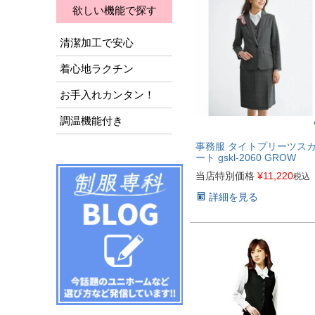
欲しい機能で探す
清潔加工で安心
着心地ラクチン
お手入れカンタン！
調温機能付き
事務服 タイトプリーツス
ート gskl-2060 GROW
当店特別価格
¥
11,220
税込
詳細を見る