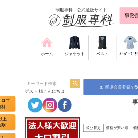
制服専科 公式通販サイト
事務
ホーム
ジャケット
ベスト
ｵｰﾊﾞｰﾌﾞﾗ
新規会員登録で
ゲスト 様こんにちは
・ロゴ
事
無料
以上
め割
並び替え
価格が安い順
価
ツ