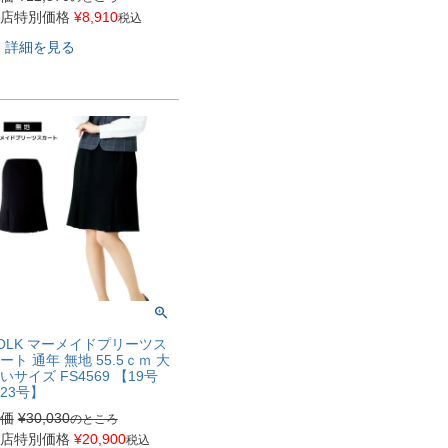
店特別価格
¥
8,910
税込
詳細を見る
OLK マーメイドプリーツス
ート 通年 無地 55.5ｃｍ 大
いサイズ FS4569 【19号
23号】
価
¥
30,030
のところ
店特別価格
¥
20,900
税込