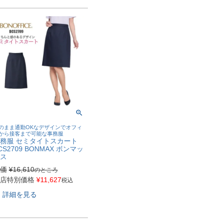
のまま通勤OKなデザインでオフィ
から接客まで可能な事務服
務服 セミタイトスカート
CS2709 BONMAX ボンマッ
ス
価
¥
16,610
のところ
店特別価格
¥
11,627
税込
詳細を見る