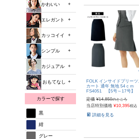
かわいい
アクセサリー
キュロット
スカート
ポロシャツ
ベスト
ワンピース
パンツ
エレガント
カットソー
オーバーブラウス
ジャケット
カーディガン
キュロット
スカート
カットソー
オーバーブラウス
カッコイイ
ジャケット
ブラウス
ワンピース
パンツ
スカート
ベスト
オーバーブラウス
アクセサリー
シンプル
カーディガン
ジャケット
キュロット
パンツ
スカート
ベスト
ブラウス
オーバーブラウス
ワンピース
キュロット
パンツ
カジュアル
ジャケット
スカート
アクセサリー
ベスト
カーディガン
カーディガン
キュロット
オーバーブラウス
パンツ
FOLK インサイドプリーツ
おもてなし
ジャケット
スカート
ブラウス
カート 通年 無地 54ｃｍ
ブラウス
ワンピース
ベスト
FS4051 【5号～17号】
ワンピース
ポロシャツ
パンツ
アクセサリー
アクセサリー
ブラウス
カラーで探す
定価
¥
14,850
ジャケット
のところ
スカート
ブラウス
ベスト
当店特別価格
¥
10,395
税込
ブラウス
オーバーブラウス
パンツ
黒
アクセサリー
詳細を見る
スカート
ベスト
キュロット
紺
パンツ
スカート
ブラウス
グレー
キュロット