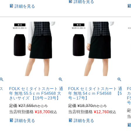
詳細を見る
詳細を見る
ス
FOLK セミタイトスカート 通
FOLK セミタイトスカート 通
F
年 無地 55.5ｃｍ FS4568 大
年 無地 54ｃｍ FS4568 【5
カ
きいサイズ 【19号～23号】
号～17号】
F
号
定価
¥
27,555
定価
¥
18,370
のところ
のところ
定
当店特別価格
¥
18,700
当店特別価格
¥
12,760
税込
税込
当
詳細を見る
詳細を見る