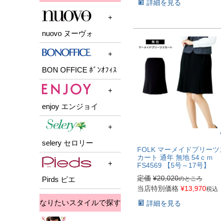
詳細を見る
ベスト
スカート
ワンピース
>
ジャケット
スカート
ブラウス
カットソー
パンツ
ブラウス
ベスト
パンツ
nuovo ヌーヴォ
スカート
キュロット
カットソー
ブラウス
パンツ
nuovoTOPへ
ブラウス
スカート
BON OFFICE ﾎﾞﾝｵﾌｨｽ
ブラウス
ジャケット
パンツ
ベスト
bonofficeTOPへ
ワンピース
enjoy エンジョイ
オーバーブラウス
ジャケット
ブラウス
スカート
ベスト
enjoyTOPへ
selery セロリー
パンツ
オーバーブラウス
ジャケット
FOLK マーメイドプリーツ
カート 通年 無地 54ｃｍ
キュロット
ポロシャツ
ベスト
FS4569 【5号～17号】
seleryTOPへ
定価
¥
20,020
ワンピース
のところ
Pirds ピエ
カットソー
オーバーブラウス
ジャケット
当店特別価格
¥
13,970
税込
カーディガン
スカート
ポロシャツ
ベスト
なりたいスタイルで探す
詳細を見る
PiedsTOPへ
ブラウス
パンツ
カットソー
オーバーブラウス
ジャケット