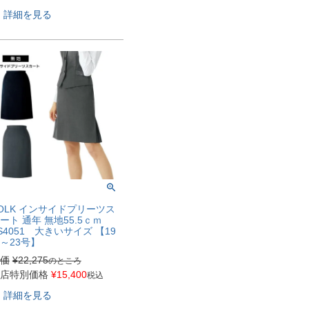
詳細を見る
OLK インサイドプリーツス
ート 通年 無地55.5ｃｍ
S4051 大きいサイズ 【19
～23号】
価
¥
22,275
のところ
店特別価格
¥
15,400
税込
詳細を見る