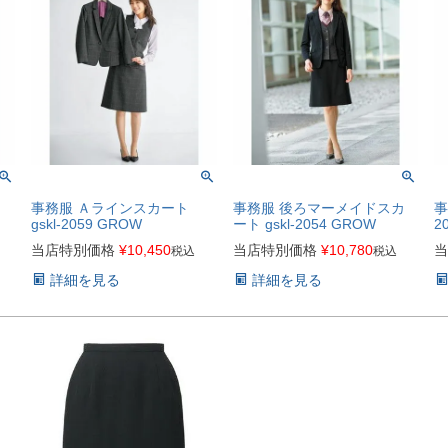
カ
事務服 Ａラインスカート
事務服 後ろマーメイドスカ
事
gskl-2059 GROW
ート gskl-2054 GROW
2
当店特別価格
¥
10,450
当店特別価格
¥
10,780
当
税込
税込
詳細を見る
詳細を見る