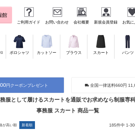
服館
ご利用ガイド
お問い合わせ
会社概要
新規会員登録
お気に
ｳｽ
ポロシャツ
カットソー
ブラウス
スカート
パンツ
500
円クーポンプレゼント
全国一律送料660円 11,
務服として履けるスカートを通販でお求めなら制服専
事務服 スカート 商品一覧
185
件中
1
-
30
格が高い順
新着順