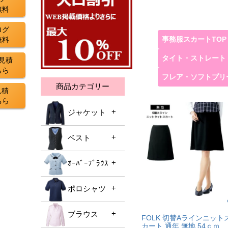
無料
ログ
事務服スカートTOP
無料
タイト・ストレート
見積
ちら
フレア・ソフトプリ
商品カテゴリー
見積
ちら
ジャケット
ベスト
ジャケットTOP
オールシーズン
ｵｰﾊﾞｰﾌﾞﾗｳｽ
ベストTOP
春夏向け
オールシーズン
ポロシャツ
ｵｰﾊﾞｰﾌﾞﾗｳｽTOP
ソフトジャケット
春夏向け
チェック
ブラウス
ポロシャツTOP
FOLK 切替Aラインニット
ニットベスト
カート 通年 無地 54ｃｍ
ドット