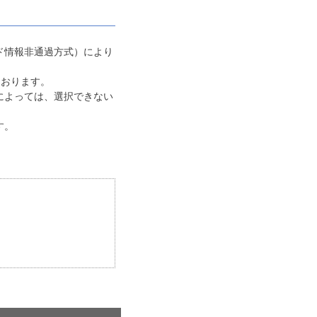
ド情報非通過方式）により
ております。
によっては、選択できない
す。