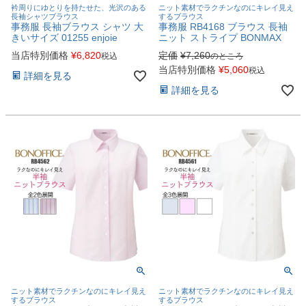
衿周りにゆとりを持たせた、光沢のある
ニット素材でラクチンなのにキレイ見え
長袖シャツブラウス
するブラウス
事務服 長袖ブラウス シャツ 大
事務服 RB4168 ブラウス 長袖
きいサイズ 01255 enjoie
ニット ストライプ BONMAX
当店特別価格
¥
6,820
定価
¥
7,260
税込
のところ
当店特別価格
¥
5,060
税込
詳細を見る
詳細を見る
ニット素材でラクチンなのにキレイ見え
ニット素材でラクチンなのにキレイ見え
するブラウス
するブラウス