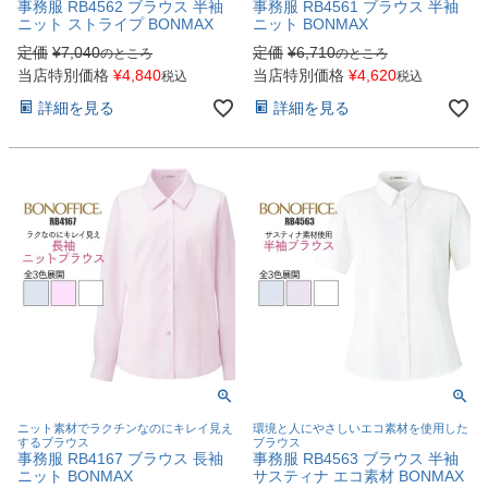
事務服 RB4562 ブラウス 半袖
事務服 RB4561 ブラウス 半袖
ニット ストライプ BONMAX
ニット BONMAX
定価
¥
7,040
定価
¥
6,710
のところ
のところ
当店特別価格
¥
4,840
当店特別価格
¥
4,620
税込
税込
詳細を見る
詳細を見る
ニット素材でラクチンなのにキレイ見え
環境と人にやさしいエコ素材を使用した
するブラウス
ブラウス
事務服 RB4167 ブラウス 長袖
事務服 RB4563 ブラウス 半袖
ニット BONMAX
サスティナ エコ素材 BONMAX