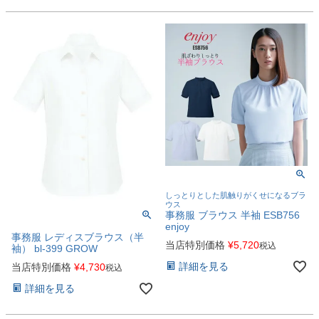
しっとりとした肌触りがくせになるブラ
ウス
事務服 ブラウス 半袖 ESB756
enjoy
事務服 レディスブラウス（半
当店特別価格
¥
5,720
税込
袖） bl-399 GROW
詳細を見る
当店特別価格
¥
4,730
税込
詳細を見る