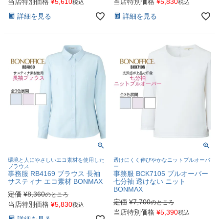
当店特別価格
¥
5,610
当店特別価格
¥
5,830
税込
税込
詳細を見る
詳細を見る
環境と人にやさしいエコ素材を使用した
透けにくく伸びやかなニットプルオーバ
ブラウス
ー
事務服 RB4169 ブラウス 長袖
事務服 BCK7105 プルオーバー
サスティナ エコ素材 BONMAX
七分袖 透けない ニット
BONMAX
定価
¥
8,360
のところ
定価
¥
7,700
のところ
当店特別価格
¥
5,830
税込
当店特別価格
¥
5,390
税込
詳細を見る