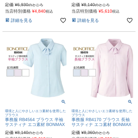
定価
¥
6,930
定価
¥
8,140
のところ
のところ
当店特別価格
¥
4,840
当店特別価格
¥
5,610
税込
税込
詳細を見る
詳細を見る
環境と人にやさしいエコ素材を使用した
環境と人にやさしいエコ素材を使用した
ブラウス
ブラウス
事務服 RB4564 ブラウス 半袖
事務服 RB4170 ブラウス 長袖
サスティナ エコ素材 BONMAX
サスティナ エコ素材 BONMAX
定価
¥
8,140
定価
¥
8,360
のところ
のところ