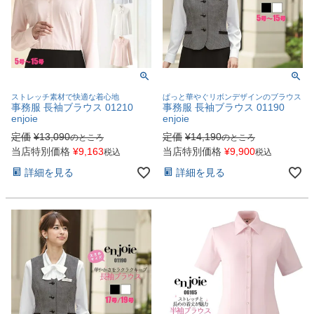
ストレッチ素材で快適な着心地
ぱっと華やぐリボンデザインのブラウス
事務服 長袖ブラウス 01210
事務服 長袖ブラウス 01190
enjoie
enjoie
定価
¥
13,090
定価
¥
14,190
のところ
のところ
当店特別価格
¥
9,163
当店特別価格
¥
9,900
税込
税込
詳細を見る
詳細を見る