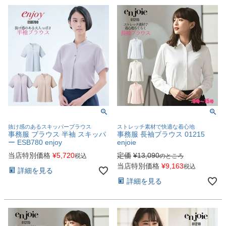
抜け感のあるスキッパーブラウス
ストレッチ素材で快適な着心地
事務服 ブラウス 半袖 スキッパ
事務服 長袖ブラウス 01215
ー ESB780 enjoy
enjoie
当店特別価格
¥
5,720
定価
¥
13,090
税込
のところ
当店特別価格
¥
9,163
税込
詳細を見る
詳細を見る