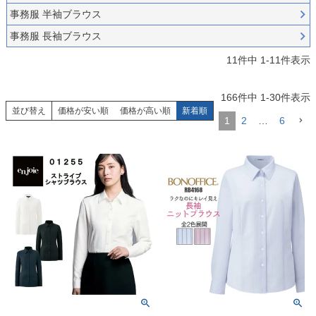
事務服 半袖ブラウス
事務服 長袖ブラウス
11
件中
1
-
11
件表示
166
件中
1
-
30
件表示
並び替え
価格が安い順
価格が高い順
新着順
1
2
…
6