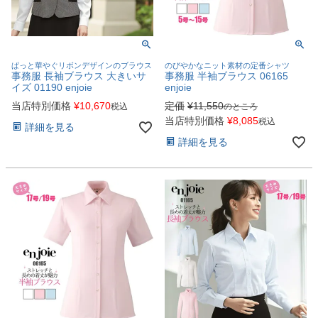
ぱっと華やぐリボンデザインのブラウス
のびやかなニット素材の定番シャツ
事務服 長袖ブラウス 大きいサ
事務服 半袖ブラウス 06165
イズ 01190 enjoie
enjoie
当店特別価格
¥
10,670
定価
¥
11,550
税込
のところ
当店特別価格
¥
8,085
税込
詳細を見る
詳細を見る