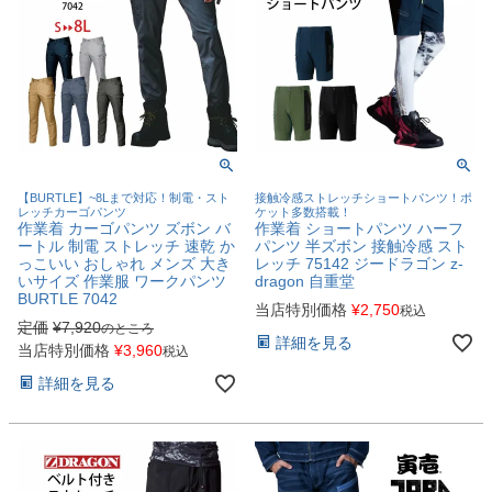
【BURTLE】~8Lまで対応！制電・スト
接触冷感ストレッチショートパンツ！ポ
レッチカーゴパンツ
ケット多数搭載！
作業着 カーゴパンツ ズボン バ
作業着 ショートパンツ ハーフ
ートル 制電 ストレッチ 速乾 か
パンツ 半ズボン 接触冷感 スト
っこいい おしゃれ メンズ 大き
レッチ 75142 ジードラゴン z-
いサイズ 作業服 ワークパンツ
dragon 自重堂
BURTLE 7042
当店特別価格
¥
2,750
税込
定価
¥
7,920
のところ
詳細を見る
当店特別価格
¥
3,960
税込
詳細を見る