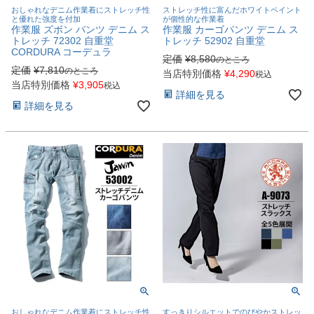
おしゃれなデニム作業着にストレッチ性
ストレッチ性に富んだホワイトペイント
と優れた強度を付加
が個性的な作業着
作業服 ズボン パンツ デニム ス
作業服 カーゴパンツ デニム ス
トレッチ 72302 自重堂
トレッチ 52902 自重堂
CORDURA コーデュラ
定価
¥
8,580
のところ
定価
¥
7,810
のところ
当店特別価格
¥
4,290
税込
当店特別価格
¥
3,905
税込
詳細を見る
詳細を見る
おしゃれなデニム作業着にストレッチ性
すっきりシルエットでのびやかストレッ