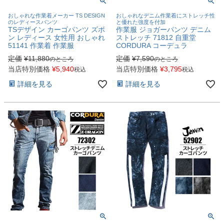
おしゃれな作業着メーカー TS DESIGN
おしゃれなデニム作業着にストレッチ性
のレディースパンツ
と優れた強度を付加
TSデザイン カーゴパンツ ズボ
作業服 ジョガーパンツ デニム
ン レディース 女性用 おしゃれ
ストレッチ 71812 自重堂
51141 作業着 作業服
CORDURA コーデュラ
定価
¥
11,880
定価
¥
7,590
のところ
のところ
当店特別価格
¥
5,940
当店特別価格
¥
3,795
税込
税込
詳細を見る
詳細を見る