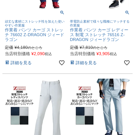
頑丈な素材にストレッチ性を加えた使い
帯電防止素材で様々な職種にマッチする
やすい作業服
作業服
作業着 パンツ カーゴ ストレッ
作業着 パンツ カーゴ レディー
チ 76602 Z-DRAGON ジィード
ス 制電 ストレッチ 76516 Z-
ラゴン
DRAGON ジィードラゴン
定価
¥
4,180
定価
¥
7,810
のところ
のところ
当店特別価格
¥
2,090
当店特別価格
¥
3,905
税込
税込
詳細を見る
詳細を見る