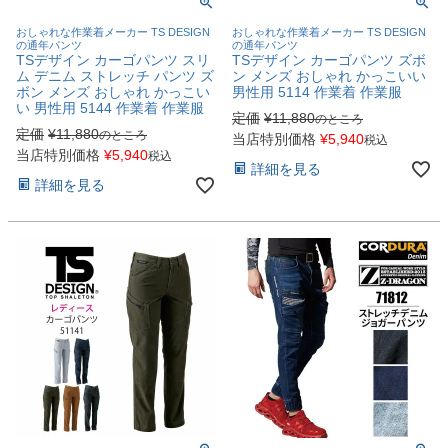
おしゃれな作業着メーカー TS DESIGN
おしゃれな作業着メーカー TS DESIGN
の通年パンツ
の通年パンツ
TSデザイン カーゴパンツ スリ
TSデザイン カーゴパンツ ズボ
ム デニム ストレッチ パンツ ズ
ン メンズ おしゃれ かっこいい
ボン メンズ おしゃれ かっこい
男性用 5114 作業着 作業服
い 男性用 5144 作業着 作業服
定価
¥
11,880
のところ
定価
¥
11,880
のところ
当店特別価格
¥
5,940
税込
当店特別価格
¥
5,940
税込
詳細を見る
詳細を見る