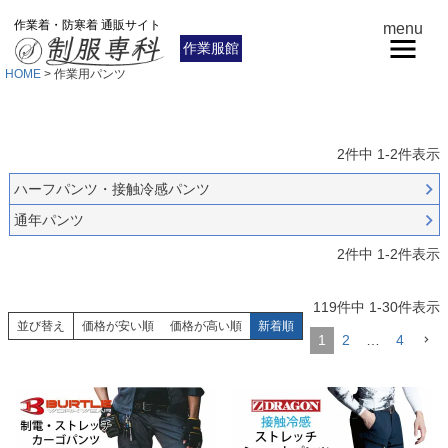
作業着・防寒着 通販サイト
menu
作業服館
HOME
作業用パンツ
2
件中
1
-
2
件表示
ハーフパンツ・接触冷感パンツ
通年パンツ
2
件中
1
-
2
件表示
119
件中
1
-
30
件表示
並び替え
価格が安い順
価格が高い順
新着順
1
2
…
4