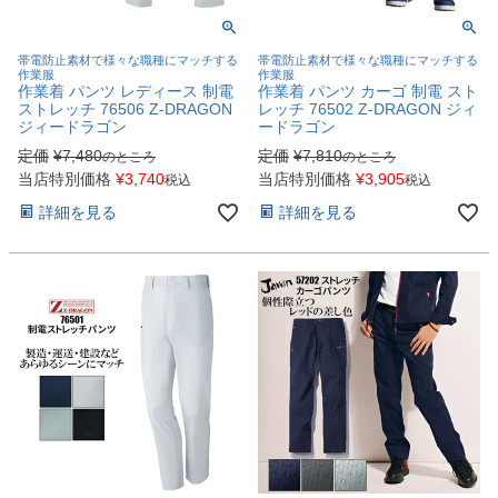
帯電防止素材で様々な職種にマッチする
帯電防止素材で様々な職種にマッチする
作業服
作業服
作業着 パンツ レディース 制電
作業着 パンツ カーゴ 制電 スト
ストレッチ 76506 Z-DRAGON
レッチ 76502 Z-DRAGON ジィ
ジィードラゴン
ードラゴン
定価
¥
7,480
定価
¥
7,810
のところ
のところ
当店特別価格
¥
3,740
当店特別価格
¥
3,905
税込
税込
詳細を見る
詳細を見る