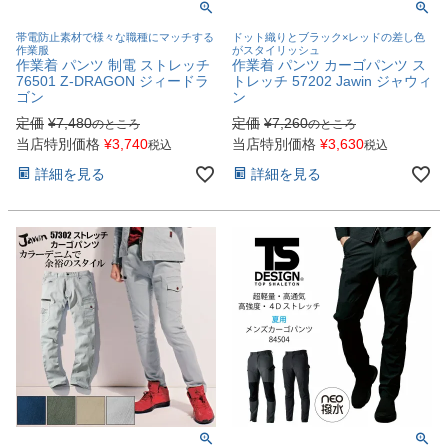
帯電防止素材で様々な職種にマッチする
ドット織りとブラック×レッドの差し色
作業服
がスタイリッシュ
作業着 パンツ 制電 ストレッチ
作業着 パンツ カーゴパンツ ス
76501 Z-DRAGON ジィードラ
トレッチ 57202 Jawin ジャウィ
ゴン
ン
定価
¥
7,480
定価
¥
7,260
のところ
のところ
当店特別価格
¥
3,740
当店特別価格
¥
3,630
税込
税込
詳細を見る
詳細を見る