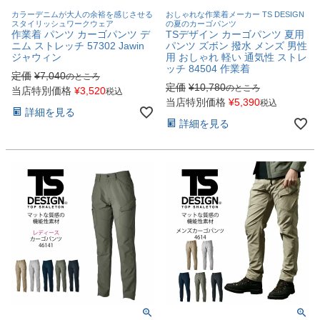
カラーデニムが大人の余裕を感じさせる
おしゃれな作業着メーカー TS DESIGN
スタイリッシュワークウェア
の夏のカーゴパンツ
作業着 パンツ カーゴパンツ デ
TSデザイン カーゴパンツ 夏用
ニム ストレッチ 57302 Jawin
パンツ ズボン 撥水 メンズ 男性
ジャウィン
用 おしゃれ 軽い 通気性 ストレ
ッチ 84504 作業着
定価
¥
7,040
のところ
定価
¥
10,780
のところ
当店特別価格
¥
3,520
税込
当店特別価格
¥
5,390
税込
詳細を見る
詳細を見る