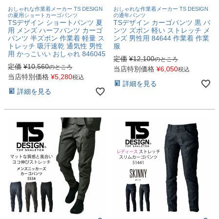
おしゃれな作業着メーカー TS DESIGN
おしゃれな作業着メーカー TS DESIGN
の夏用ショートカーゴパンツ
の通年パンツ
TSデザイン ショートパンツ 夏
TSデザイン カーゴパンツ 黒 パ
用 メンズ ハーフパンツ カーゴ
ンツ ズボン 軽い ストレッチ メ
パンツ 半ズボン 作業着 軽量 ス
ンズ 男性用 84644 作業着 作業
トレッチ 吸汗速乾 通気性 男性
服
用 かっこいい おしゃれ 846045
定価
¥
12,100
のところ
定価
¥
10,560
のところ
当店特別価格
¥
6,050
税込
当店特別価格
¥
5,280
税込
詳細を見る
詳細を見る