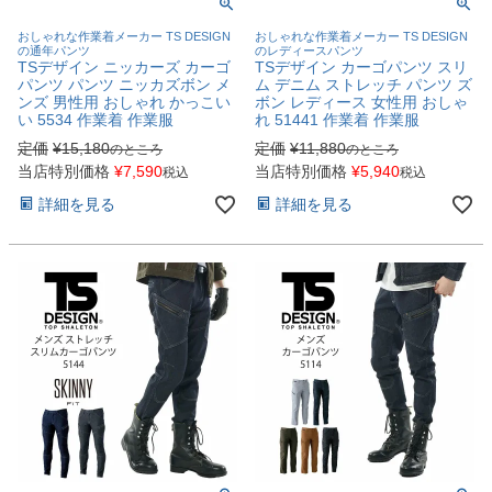
おしゃれな作業着メーカー TS DESIGN
おしゃれな作業着メーカー TS DESIGN
の通年パンツ
のレディースパンツ
TSデザイン ニッカーズ カーゴ
TSデザイン カーゴパンツ スリ
パンツ パンツ ニッカズボン メ
ム デニム ストレッチ パンツ ズ
ンズ 男性用 おしゃれ かっこい
ボン レディース 女性用 おしゃ
い 5534 作業着 作業服
れ 51441 作業着 作業服
定価
¥
15,180
定価
¥
11,880
のところ
のところ
当店特別価格
¥
7,590
当店特別価格
¥
5,940
税込
税込
詳細を見る
詳細を見る