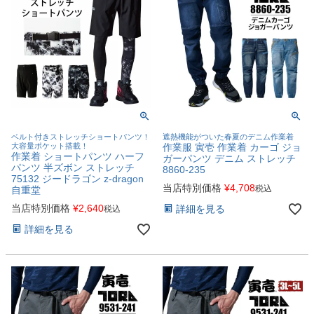
ベルト付きストレッチショートパンツ！
遮熱機能がついた春夏のデニム作業着
大容量ポケット搭載！
作業服 寅壱 作業着 カーゴ ジョ
作業着 ショートパンツ ハーフ
ガーパンツ デニム ストレッチ
パンツ 半ズボン ストレッチ
8860-235
75132 ジードラゴン z-dragon
当店特別価格
¥
4,708
税込
自重堂
当店特別価格
¥
2,640
詳細を見る
税込
詳細を見る