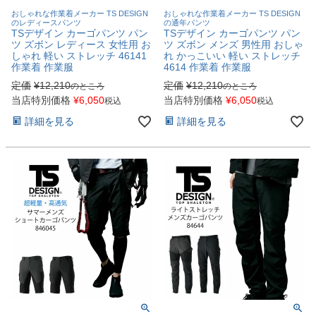
おしゃれな作業着メーカー TS DESIGN
おしゃれな作業着メーカー TS DESIGN
のレディースパンツ
の通年パンツ
TSデザイン カーゴパンツ パン
TSデザイン カーゴパンツ パン
ツ ズボン レディース 女性用 お
ツ ズボン メンズ 男性用 おしゃ
しゃれ 軽い ストレッチ 46141
れ かっこいい 軽い ストレッチ
作業着 作業服
4614 作業着 作業服
定価
¥
12,210
定価
¥
12,210
のところ
のところ
当店特別価格
¥
6,050
当店特別価格
¥
6,050
税込
税込
詳細を見る
詳細を見る