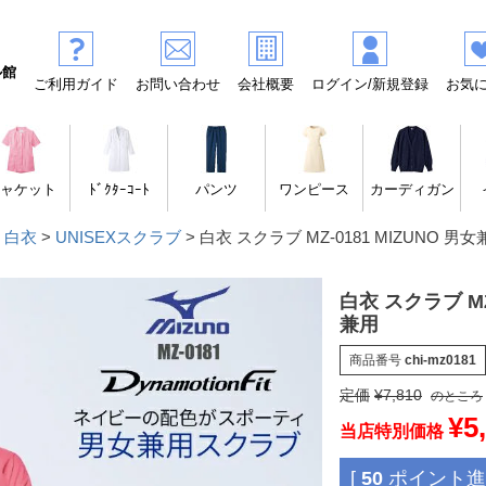
ル館
ご利用ガイド
お問い合わせ
会社概要
ログイン/新規登録
お気
ャケット
ﾄﾞｸﾀｰｺｰﾄ
パンツ
ワンピース
カーディガン
 白衣
UNISEXスクラブ
白衣 スクラブ MZ-0181 MIZUNO 男女
白衣 スクラブ MZ
兼用
商品番号
chi-mz0181
定価
¥
7,810
のところ
¥
5
当店特別価格
[
50
ポイント進呈