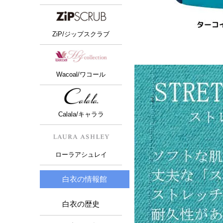
ZiP/ジップスクラブ
Wacoal/ワコール
Calala/キャララ
ローラアシュレイ
白衣の情報館
白衣の歴史