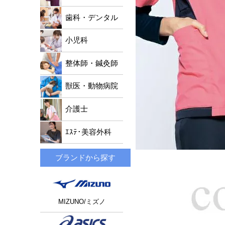
歯科・デンタル
小児科
整体師・鍼灸師
獣医・動物病院
介護士
ｴｽﾃ･美容外科
ブランドから探す
MIZUNO/ミズノ