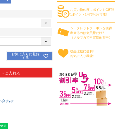
お買い物の度にポイントGET‼
1ポイント1円で利用可能‼
シークレットクーポンを獲得
出来るのは会員様だけ‼
（メルマガで不定期配布中）
標品比較に便利‼
お気に入りに登録
お気に入り機能‼
する
ートに入れる
い合わせ