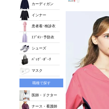
男女兼用ジャケット
ﾚﾃﾞｨｰｽﾄﾞｸﾀｰｺｰﾄ
メンズパンツ
カーディガン
レディースパンツ
インナー
男女兼用パンツ
患者着･検診衣
ｴﾌﾟﾛﾝ･予防衣
シューズ
ﾊﾞｯｸﾞ･ﾎﾟｰﾁ
マスク
職種で探す
医師・ドクター
ナース・看護師