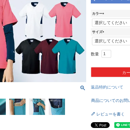
カラー
(
必
須
サイズ
)
(
必
須
)
カ
返品特約について
商品についてのお問
レビューを書く