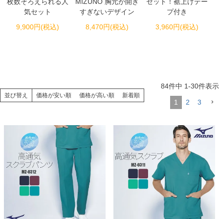
枚数そろえられる人
MIZUNO 胸元が開き
セット！裾上げテー
気セット
すぎないデザイン
プ付き
9,900円(税込)
8,470円(税込)
3,960円(税込)
84
件中
1
-
30
件表示
並び替え
価格が安い順
価格が高い順
新着順
1
2
3