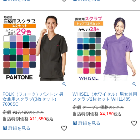
FOLK（フォーク）パントン 男
WHISEL（ホワイセル）男女兼用
女兼用スクラブ(3枚セット)
スクラブ2枚セット WH11485
7000SC
定価
オープン価格
のところ
定価
¥
17,490
のところ
当店特別価格
¥
4,180
税込
当店特別価格
¥
11,550
税込
詳細を見る
詳細を見る