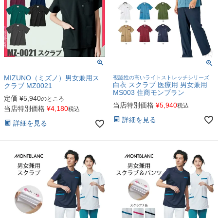
MIZUNO（ミズノ）男女兼用ス
視認性の高いライトストレッチシリーズ
白衣 スクラブ 医療用 男女兼用
クラブ MZ0021
MS003 住商モンブラン
定価
¥
5,940
のところ
当店特別価格
¥
5,940
税込
当店特別価格
¥
4,180
税込
詳細を見る
詳細を見る