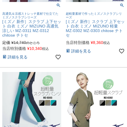
高通気＆涼感ストレッチ素材で仕立てた
超軽量素材で作ったミズノスクラブシリ
ミズノスクラブシリーズ
ーズ
[ミズノ 新作］スクラブ 上下セッ
[ミズノ 新作］スクラブ 上下セッ
ト 白衣 ミズノ MIZUNO 高通気
ト 白衣 ミズノ MIZUNO 軽量
涼しい MZ-0311 MZ-0312
MZ-0302 MZ-0303 chitose チト
chitose チトセ
セ
定価
¥
14,740
当店特別価格
¥
8,360
のところ
税込
当店特別価格
¥
10,340
税込
詳細を見る
詳細を見る