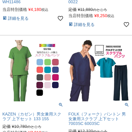
WH11486
0022
当店特別価格
¥
4,180
定価
¥
11,880
税込
のところ
当店特別価格
¥
8,250
税込
詳細を見る
詳細を見る
KAZEN（カゼン）男女兼用スク
FOLK（フォーク）パントン 男
ラブ 上下セット 133 155
女兼用スクラブ 上下セット
7003SC 6003SC
定価
¥
10,780
のところ
定価
¥
12,320
のところ