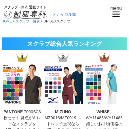
スクラブ・白衣 通販サイト
menu
｜メディカル館
HOME
スクラブ 白衣
UNISEXスクラブ
スクラブ総合人気ランキング
1
2
3
PANTONE
7000SC3
MIZUNO
WHISEL
枚セット 発色がキレ
MZ0018/MZ0019 ス
WH11485/WH11486
イなスクラブを
トレッチ重視なら
嬉しいお手頃価格の