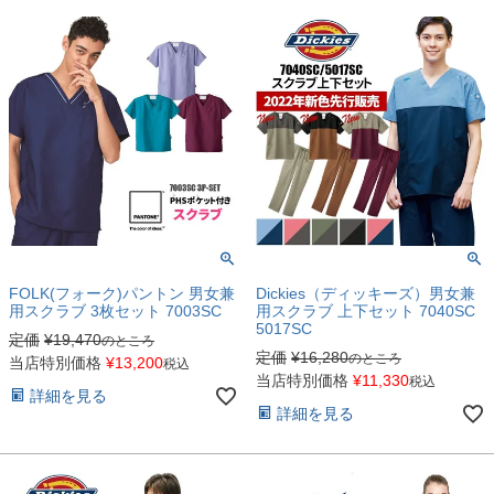
FOLK(フォーク)パントン 男女兼
Dickies（ディッキーズ）男女兼
用スクラブ 3枚セット 7003SC
用スクラブ 上下セット 7040SC
5017SC
定価
¥
19,470
のところ
定価
¥
16,280
のところ
当店特別価格
¥
13,200
税込
当店特別価格
¥
11,330
税込
詳細を見る
詳細を見る