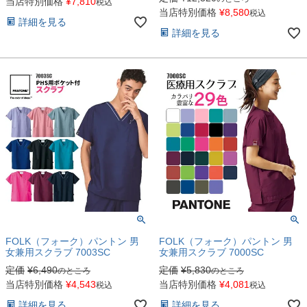
当店特別価格
¥
7,810
税込
当店特別価格
¥
8,580
税込
詳細を見る
詳細を見る
FOLK（フォーク）パントン 男
FOLK（フォーク）パントン 男
女兼用スクラブ 7003SC
女兼用スクラブ 7000SC
定価
¥
6,490
定価
¥
5,830
のところ
のところ
当店特別価格
¥
4,543
当店特別価格
¥
4,081
税込
税込
詳細を見る
詳細を見る