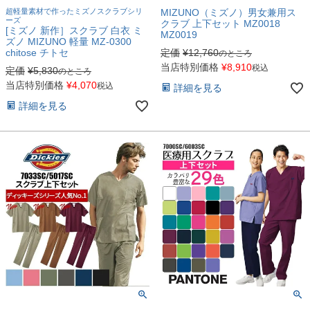
超軽量素材で作ったミズノスクラブシリ
MIZUNO（ミズノ）男女兼用ス
ーズ
クラブ 上下セット MZ0018
[ミズノ 新作］スクラブ 白衣 ミ
MZ0019
ズノ MIZUNO 軽量 MZ-0300
chitose チトセ
定価
¥
12,760
のところ
当店特別価格
¥
8,910
税込
定価
¥
5,830
のところ
当店特別価格
¥
4,070
税込
詳細を見る
詳細を見る