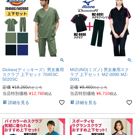
Dickies(ディッキーズ）男女兼用
MIZUNO(ミズノ) 男女兼用スク
スクラブ 上下セット 7045SC
ラブ 上下セット MZ-0090 MZ-
5020SC
0091
定価
¥
18,260
定価
¥
9,460
のところ
のところ
当店特別価格
¥
12,760
当店特別価格
¥
6,710
税込
税込
詳細を見る
詳細を見る