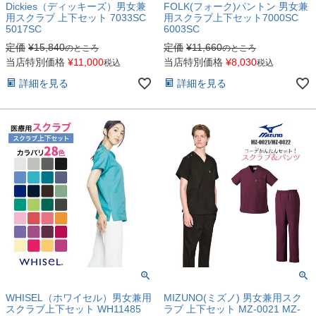
Dickies（ディッキーズ）男女兼
FOLK(フォーク)パントン 男女兼
用スクラブ 上下セット 7033SC
用スクラブ上下セット7000SC
5017SC
6003SC
定価
¥
15,840
定価
¥
11,660
のところ
のところ
当店特別価格
¥
11,000
当店特別価格
¥
8,030
税込
税込
詳細を見る
詳細を見る
WHISEL（ホワイセル）男女兼用
MIZUNO(ミズノ) 男女兼用スク
スクラブ上下セット WH11485
ラブ 上下セット MZ-0021 MZ-