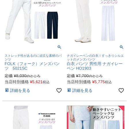
ストレッチ性があるのに頑丈な素材のパ
ナガイレーベンの白衣！すっきりシルエ
ンツ
ットのメンズパンツ
FOLK（フォーク）メンズパン
白衣 パンツ 男性用 ナガイレー
ツ 5021SC
ベン HO1903
定価
¥
8,030
定価
¥
7,700
のところ
のところ
当店特別価格
¥
5,621
当店特別価格
¥
5,775
税込
税込
詳細を見る
詳細を見る