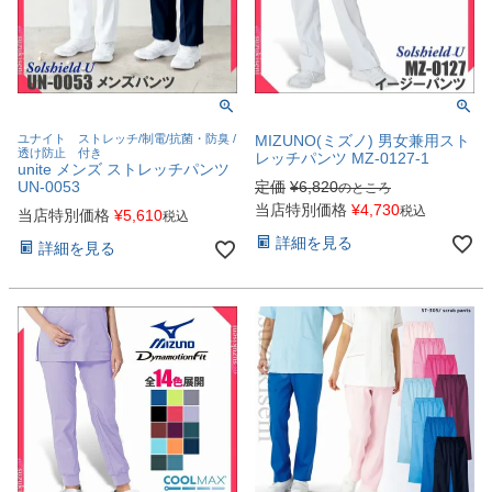
ユナイト ストレッチ/制電/抗菌・防臭 /
MIZUNO(ミズノ) 男女兼用スト
透け防止 付き
レッチパンツ MZ-0127-1
unite メンズ ストレッチパンツ
UN-0053
定価
¥
6,820
のところ
当店特別価格
¥
4,730
税込
当店特別価格
¥
5,610
税込
詳細を見る
詳細を見る