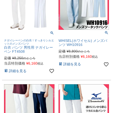
WHISEL(ホワイセル) メンズパ
ナガイレーベンの白衣！すっきりシルエ
ットのメンズパンツ
ンツ WH10916
白衣 パンツ 男性用 ナガイレー
定価
¥
8,800
ベン FT4508
のところ
当店特別価格
¥
6,160
税込
定価
¥
8,250
のところ
当店特別価格
¥
6,160
税込
詳細を見る
詳細を見る