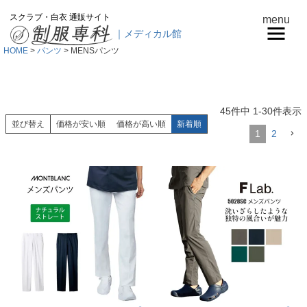
スクラブ・白衣 通販サイト
menu
｜メディカル館
HOME
パンツ
MENSパンツ
45
件中
1
-
30
件表示
並び替え
価格が安い順
価格が高い順
新着順
1
2