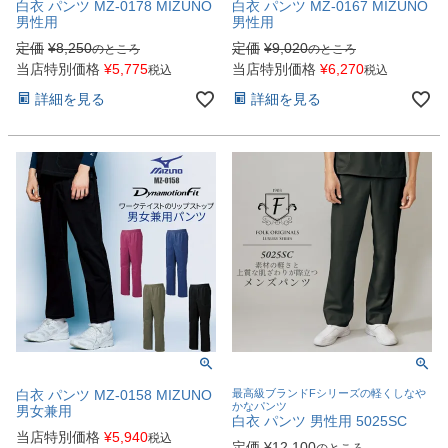
白衣 パンツ MZ-0178 MIZUNO
白衣 パンツ MZ-0167 MIZUNO
男性用
男性用
定価
¥
8,250
定価
¥
9,020
のところ
のところ
当店特別価格
¥
5,775
当店特別価格
¥
6,270
税込
税込
詳細を見る
詳細を見る
白衣 パンツ MZ-0158 MIZUNO
最高級ブランドFシリーズの軽くしなや
かなパンツ
男女兼用
白衣 パンツ 男性用 5025SC
当店特別価格
¥
5,940
税込
定価
¥
12,100
のところ