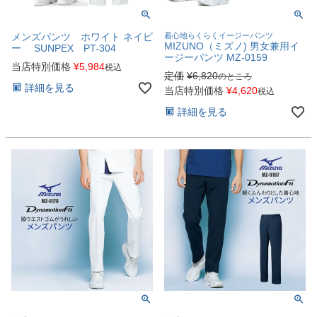
メンズパンツ ホワイト ネイビ
着心地らくらくイージーパンツ
MIZUNO（ミズノ) 男女兼用イ
ー SUNPEX PT-304
ージーパンツ MZ-0159
当店特別価格
¥
5,984
税込
定価
¥
6,820
のところ
詳細を見る
当店特別価格
¥
4,620
税込
詳細を見る