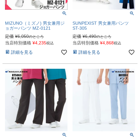
MIZUNO（ミズノ) 男女兼用ジ
SUNPEXIST 男女兼用パンツ
ョガーパンツ MZ-0121
ST-305
定価
¥
6,050
定価
¥
6,490
のところ
のところ
当店特別価格
¥
4,235
当店特別価格
¥
4,868
税込
税込
詳細を見る
詳細を見る