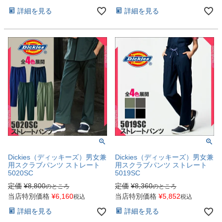
詳細を見る
詳細を見る
Dickies（ディッキーズ）男女兼
Dickies（ディッキーズ）男女兼
用スクラブパンツ ストレート
用スクラブパンツ ストレート
5020SC
5019SC
定価
¥
8,800
定価
¥
8,360
のところ
のところ
当店特別価格
¥
6,160
当店特別価格
¥
5,852
税込
税込
詳細を見る
詳細を見る