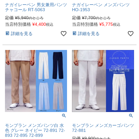
ナガイレーベン 男女兼用パンツ
ナガイレーベン メンズパンツ
チャコール RT-5063
HO-1953
定価
¥
5,940
定価
¥
7,700
のところ
のところ
当店特別価格
¥
4,400
当店特別価格
¥
5,775
税込
税込
詳細を見る
詳細を見る
モンブラン メンズパンツ白 水
モンブラン メンズカーゴパンツ
色 グレー ネイビー 72-891 72-
72-881
893 72-895 72-899
定価
¥
9,900
のところ