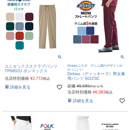
ユニセックススクラブパンツ
Dickiesコラボ デニム調のデザインが
かっこいい
TP6802U ボンマックス
Dickies（ディッキーズ）男女兼
当店特別価格
¥
2,772
用パンツ 5022SC
税込
定価
¥
8,690
のところ
詳細を見る
当店特別価格
¥
6,083
税込
詳細を見る