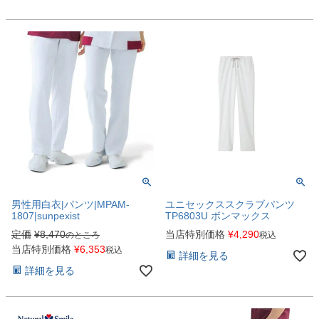
男性用白衣|パンツ|MPAM-
ユニセックススクラブパンツ
1807|sunpexist
TP6803U ボンマックス
定価
¥
8,470
当店特別価格
¥
4,290
のところ
税込
当店特別価格
¥
6,353
税込
詳細を見る
詳細を見る