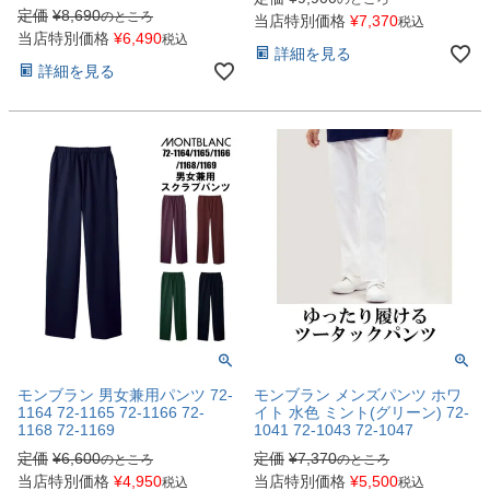
定価
¥
8,690
のところ
当店特別価格
¥
7,370
税込
当店特別価格
¥
6,490
税込
詳細を見る
詳細を見る
モンブラン 男女兼用パンツ 72-
モンブラン メンズパンツ ホワ
1164 72-1165 72-1166 72-
イト 水色 ミント(グリーン) 72-
1168 72-1169
1041 72-1043 72-1047
定価
¥
6,600
定価
¥
7,370
のところ
のところ
当店特別価格
¥
4,950
当店特別価格
¥
5,500
税込
税込