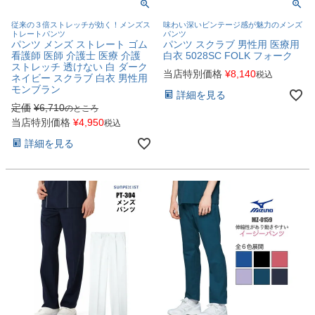
従来の３倍ストレッチが効く！メンズス
味わい深いビンテージ感が魅力のメンズ
トレートパンツ
パンツ
パンツ メンズ ストレート ゴム
パンツ スクラブ 男性用 医療用
看護師 医師 介護士 医療 介護
白衣 5028SC FOLK フォーク
ストレッチ 透けない 白 ダーク
当店特別価格
¥
8,140
税込
ネイビー スクラブ 白衣 男性用
モンブラン
詳細を見る
定価
¥
6,710
のところ
当店特別価格
¥
4,950
税込
詳細を見る