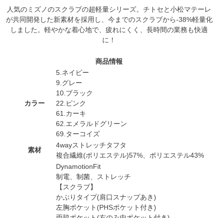
人気のミズノのスクラブの超軽量シリーズ。チトセと小松マテーレ
が共同開発した新素材を採用し、今までのスクラブから-38%軽量化
しました。軽やかな着心地で、疲れにくく、長時間の業務も快適
に！
商品情報
5.ネイビー
9.グレー
10.ブラック
カラー
22.ピンク
61.カーキ
62.エメラルドグリーン
69.ターコイズ
4wayストレッチタフタ
素材
複合繊維(ポリエステル)57%、ポリエステル43%
DynamotionFit
制電、制菌、ストレッチ
【スクラブ】
かぶりタイプ(肩口スナップあき)
左胸ポケット(PHSポケット付き)
両脇ポケット(右のみ中ポケット付き)