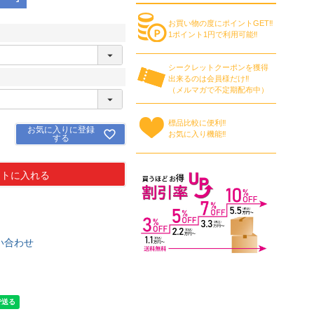
お買い物の度にポイントGET‼
1ポイント1円で利用可能‼
シークレットクーポンを獲得
出来るのは会員様だけ‼
（メルマガで不定期配布中）
標品比較に便利‼
お気に入りに登録
お気に入り機能‼
する
ートに入れる
い合わせ