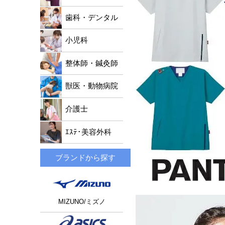
歯科・デンタル
小児科
整体師・鍼灸師
獣医・動物病院
介護士
ｴｽﾃ･美容外科
ブランドから探す
MIZUNO/ミズノ