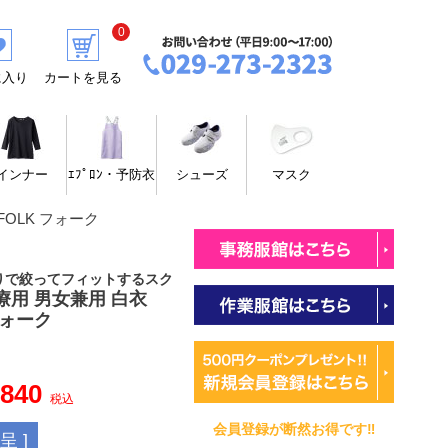
0
に入り
カートを見る
インナー
ｴﾌﾟﾛﾝ・予防衣
シューズ
マスク
FOLK フォーク
りで絞ってフィットするスク
療用 男女兼用 白衣
 フォーク
,840
税込
会員登録が断然お得です‼
 ]