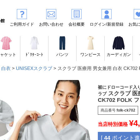
ル館
ご利用ガイド
お問い合わせ
会社概要
ログイン/新規登録
お気
ャケット
ﾄﾞｸﾀｰｺｰﾄ
パンツ
ワンピース
カーディガン
 白衣
UNISEXスクラブ
スクラブ 医療用 男女兼用 白衣 CK702 
裾にドローコード入
スクラブ 医
ラブ
CK702 FOLK
商品番号
folk-ck702
¥
4
当店特別価格
[
44
ポイント進呈