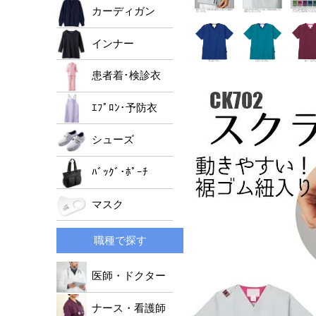
男女兼用ジャケット
ﾚﾃﾞｨｰｽﾄﾞｸﾀｰｺｰﾄ
メンズパンツ
カーディガン
レディースパンツ
インナー
男女兼用パンツ
患者着･検診衣
ｴﾌﾟﾛﾝ･予防衣
シューズ
ﾊﾞｯｸﾞ･ﾎﾟｰﾁ
マスク
職種で探す
医師・ドクター
ナース・看護師