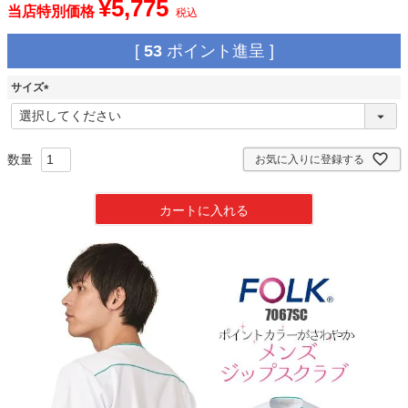
¥
5,775
当店特別価格
税込
[
53
ポイント進呈 ]
サイズ
(
必
須
)
お気に入りに登録する
カートに入れる