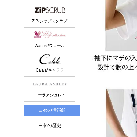
ZiP/ジップスクラブ
Wacoal/ワコール
Calala/キャララ
ローラアシュレイ
白衣の情報館
白衣の歴史