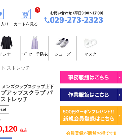
0
に入り
カートを見る
インナー
ｴﾌﾟﾛﾝ・予防衣
シューズ
マスク
ット ストレッチ
！メンズジップスクラブ上下
プアップスクラブ パ
 ストレッチ
-set
ろ
0,120
税込
会員登録が断然お得です‼