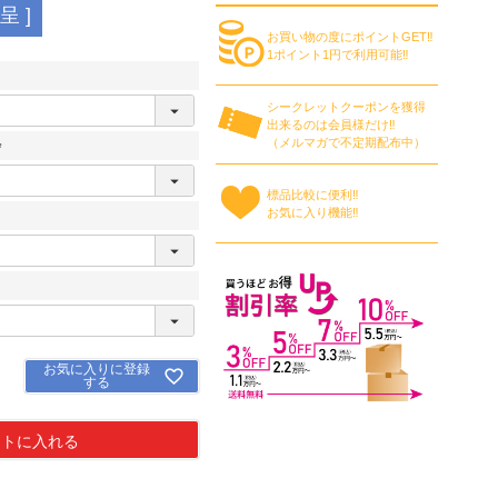
 ]
お買い物の度にポイントGET‼
1ポイント1円で利用可能‼
シークレットクーポンを獲得
出来るのは会員様だけ‼
（メルマガで不定期配布中）
必
標品比較に便利‼
須
お気に入り機能‼
必
須
お気に入りに登録
する
ートに入れる