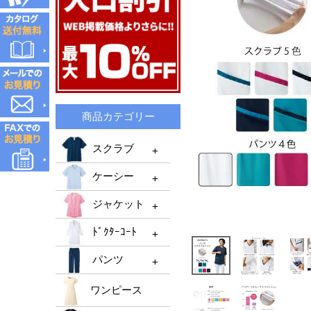
商品カテゴリー
スクラブ
ケーシー
スクラブTOP
ジャケット
メンズスクラブ
ケーシーTOP
ﾄﾞｸﾀｰｺｰﾄ
レディーススクラブ
メンズケーシー
ジャケットTOP
機能性スクラブ
パンツ
レディースケーシー
メンズジャケット
ﾄﾞｸﾀｰｺｰﾄTOP
男女兼用ケーシー
ﾚﾃﾞｨｰｽジャケット
ワンピース
ﾒﾝｽﾞﾄﾞｸﾀｰｺｰﾄ
パンツTOP