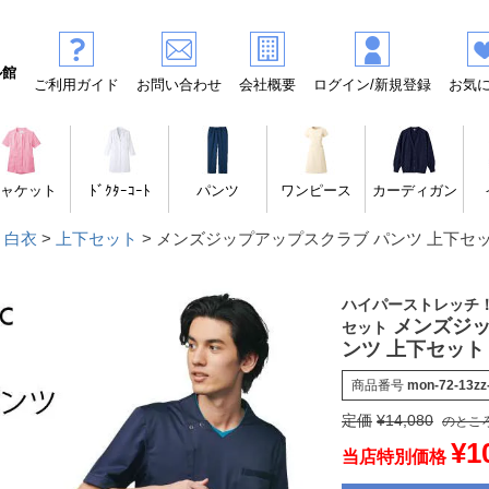
ル館
ご利用ガイド
お問い合わせ
会社概要
ログイン/新規登録
お気
ャケット
ﾄﾞｸﾀｰｺｰﾄ
パンツ
ワンピース
カーディガン
 白衣
上下セット
メンズジップアップスクラブ パンツ 上下セ
ハイパーストレッチ
メンズジッ
セット
ンツ 上下セット
商品番号
mon-72-13zz
定価
¥
14,080
のとこ
¥
1
当店特別価格