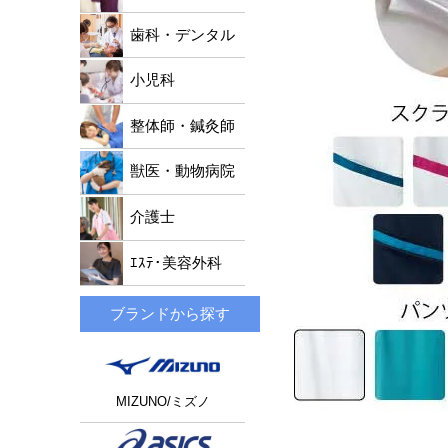
歯科・デンタル
小児科
整体師・鍼灸師
獣医・動物病院
介護士
ｴｽﾃ･美容外科
ブランドから探す
MIZUNO/ミズノ