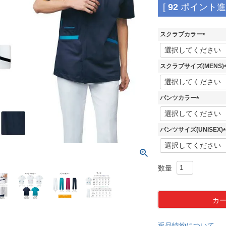
[
92
ポイント進呈
スクラブカラー
(
必
須
スクラブサイズ(MENS)
)
(
パンツカラー
)
(
必
須
パンツサイズ(UNISEX)
)
(
)
カ
返品特約について