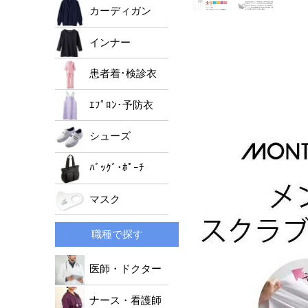
男女兼用ジャケット
ﾚﾃﾞｨｰｽﾄﾞｸﾀｰｺｰﾄ
メンズパンツ
カーディガン
レディースパンツ
インナー
男女兼用パンツ
患者着･検診衣
ｴﾌﾟﾛﾝ･予防衣
シューズ
ﾊﾞｯｸﾞ･ﾎﾟｰﾁ
マスク
職種で探す
医師・ドクター
ナース・看護師