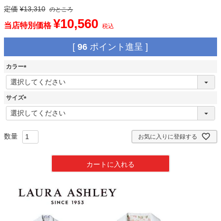
定価
¥
13,310
のところ
¥
10,560
当店特別価格
税込
[
96
ポイント進呈 ]
カラー
(
必
須
サイズ
)
(
必
須
)
お気に入りに登録する
カートに入れる