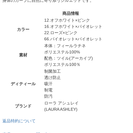
身体のカーブに自然に寄り添うシルエットです。
商品情報
12.オフホワイト×ピンク
16.オフホワイト×バイオレット
カラー
22.ローズ×ピンク
66.バイオレット×バイオレット
本体：フィールラチネ
ポリエステル100%
素材
配色：ツイル(アーカイブ)
ポリエステル100％
制菌加工
透け防止
ディティール
吸汗
制電
防汚
ローラ アシュレイ
ブランド
(LAURA ASHLEY)
返品特約について