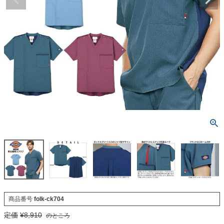
商品番号
folk-ck704
定価
¥
8,910
のところ