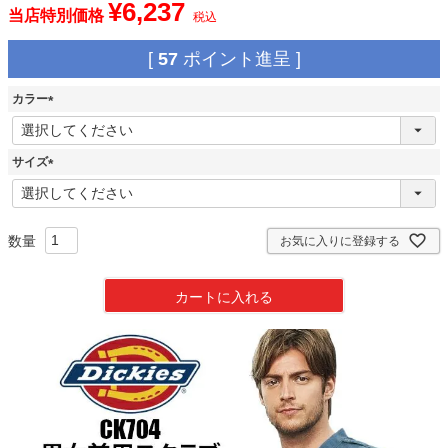
¥
6,237
当店特別価格
税込
[
57
ポイント進呈 ]
カラー
(
必
須
サイズ
)
(
必
須
)
お気に入りに登録する
カートに入れる