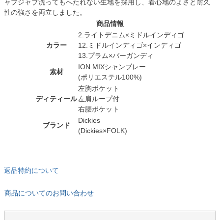
ャブジャブ洗ってもへたれない生地を採用し、着心地のよさと耐久
性の強さを両立しました。
商品情報
2.ライトデニム×ミドルインディゴ
カラー
12.ミドルインディゴ×インディゴ
13.プラム×バーガンディ
ION MIXシャンブレー
素材
(ポリエステル100%)
左胸ポケット
ディティール
左肩ループ付
右腰ポケット
Dickies
ブランド
(Dickies×FOLK)
返品特約について
商品についてのお問い合わせ