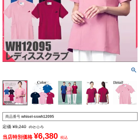
商品番号
whisel-sswh12095
定価
¥
9,240
のところ
¥
6,380
当店特別価格
税込