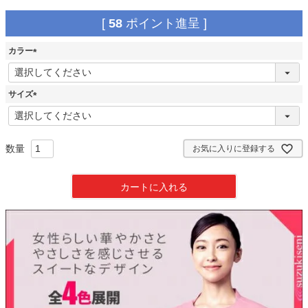
[
58
ポイント進呈 ]
カラー
(
必
須
サイズ
)
(
必
須
)
お気に入りに登録する
カートに入れる