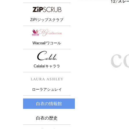
ZiP/ジップスクラブ
Wacoal/ワコール
Calala/キャララ
ローラアシュレイ
白衣の情報館
白衣の歴史