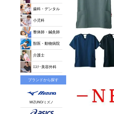
歯科・デンタル
小児科
整体師・鍼灸師
獣医・動物病院
介護士
ｴｽﾃ･美容外科
ブランドから探す
MIZUNO/ミズノ