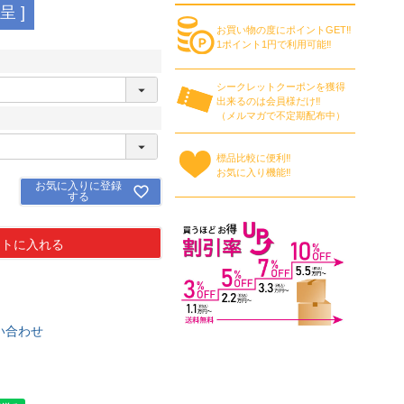
 ]
お買い物の度にポイントGET‼
1ポイント1円で利用可能‼
シークレットクーポンを獲得
出来るのは会員様だけ‼
（メルマガで不定期配布中）
標品比較に便利‼
お気に入り機能‼
お気に入りに登録
する
ートに入れる
い合わせ