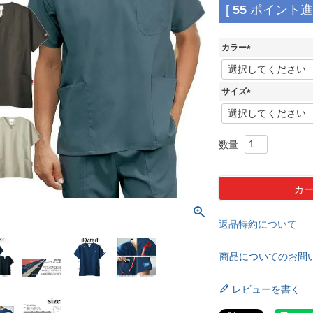
[
55
ポイント進呈
カラー
(
必
須
サイズ
)
(
必
須
)
カ
返品特約について
商品についてのお問
レビューを書く