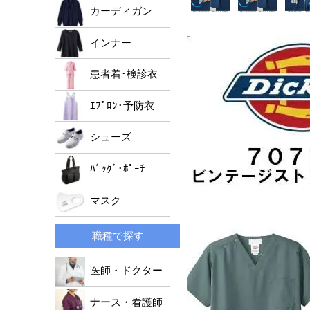
男女兼用ジャケット
ﾚﾃﾞｨｰｽﾄﾞｸﾀｰｺｰﾄ
メンズパンツ
カーディガン
レディースパンツ
インナー
男女兼用パンツ
患者着･検診衣
ｴﾌﾟﾛﾝ･予防衣
シューズ
ﾊﾞｯｸﾞ･ﾎﾟｰﾁ
マスク
職種で探す
医師・ドクター
ナース・看護師