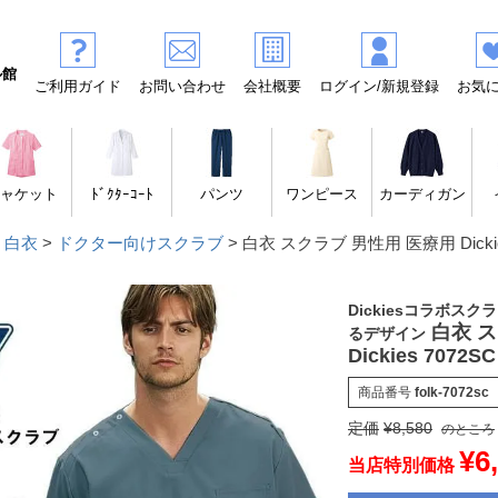
ル館
ご利用ガイド
お問い合わせ
会社概要
ログイン/新規登録
お気
ャケット
ﾄﾞｸﾀｰｺｰﾄ
パンツ
ワンピース
カーディガン
 白衣
ドクター向けスクラブ
白衣 スクラブ 男性用 医療用 Dickie
Dickiesコラボス
白衣 
るデザイン
Dickies 7072SC
商品番号
folk-7072sc
定価
¥
8,580
のところ
¥
6
当店特別価格