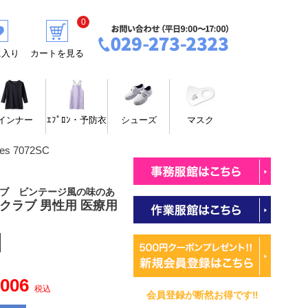
0
に入り
カートを見る
インナー
ｴﾌﾟﾛﾝ・予防衣
シューズ
マスク
s 7072SC
クラブ ビンテージ風の味のあ
スクラブ 男性用 医療用
,006
税込
会員登録が断然お得です‼