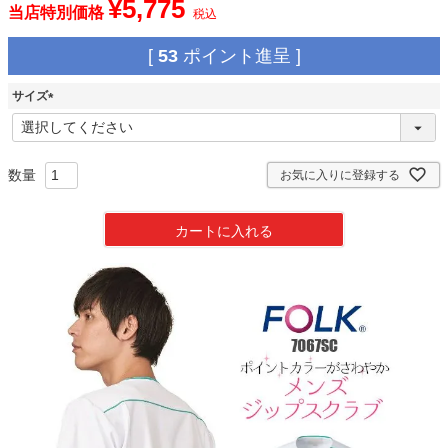
¥
5,775
当店特別価格
税込
[
53
ポイント進呈 ]
サイズ
(
必
須
)
お気に入りに登録する
カートに入れる