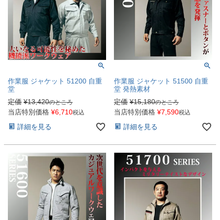
作業服 ジャケット 51200 自重
作業服 ジャケット 51500 自重
堂
堂 発熱素材
定価
¥
13,420
定価
¥
15,180
のところ
のところ
当店特別価格
¥
6,710
当店特別価格
¥
7,590
税込
税込
詳細を見る
詳細を見る