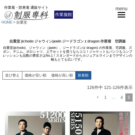
作業着・防寒着 通販サイト
menu
作業服館
HOME
自重堂
自重堂 jichodo ジャウィンjawin ジードラゴン z dragon 作業着 空調服
自重堂(jichodo)、ジャウィン（jawin）、ジードラゴン(z dragon) の作業着、空調服、ズ
ボン、デニム、ポロシャツ、上下セットを買うならココ！ジャケットもパンツもコンプ
レッションも品数の豊富さはNo.1！スタンダードからカジュアルラインまでデザインの
幅もとても広いです。
並び替え
価格が安い順
価格が高い順
新着順
126
件中
121
-
126
件表示
1
…
4
5