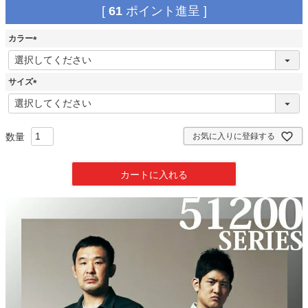
[
61
ポイント進呈 ]
カラー
(
必
須
サイズ
)
(
必
須
)
お気に入りに登録する
カートに入れる