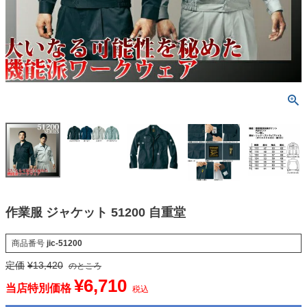
作業服 ジャケット 51200 自重堂
商品番号
jic-51200
定価
¥
13,420
のところ
¥
6,710
当店特別価格
税込