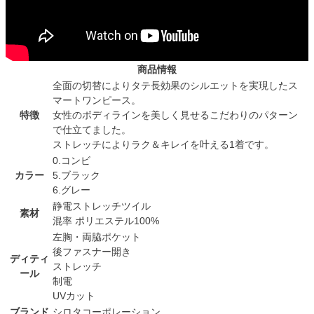
商品情報
全面の切替によりタテ長効果のシルエットを実現したス
マートワンピース。
特徴
女性のボディラインを美しく見せるこだわりのパターン
で仕立てました。
ストレッチによりラク＆キレイを叶える1着です。
0.コンビ
カラー
5.ブラック
6.グレー
静電ストレッチツイル
素材
混率 ポリエステル100%
左胸・両脇ポケット
後ファスナー開き
ディティ
ストレッチ
ール
制電
UVカット
ブランド
シロタコーポレーション