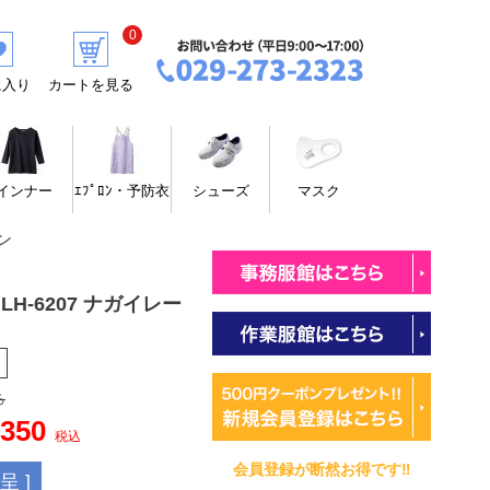
0
に入り
カートを見る
インナー
ｴﾌﾟﾛﾝ・予防衣
シューズ
マスク
ン
LH-6207 ナガイレー
ろ
,350
税込
会員登録が断然お得です‼
 ]