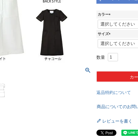
カラー
(
必
須
サイズ
)
(
必
須
)
カ
返品特約について
商品についてのお問
レビューを書く