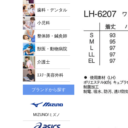
歯科・デンタル
小児科
整体師・鍼灸師
獣医・動物病院
介護士
ｴｽﾃ･美容外科
ブランドから探す
MIZUNO/ミズノ