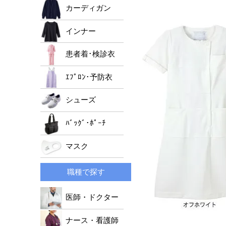
男女兼用ジャケット
ﾚﾃﾞｨｰｽﾄﾞｸﾀｰｺｰﾄ
メンズパンツ
カーディガン
レディースパンツ
インナー
男女兼用パンツ
患者着･検診衣
ｴﾌﾟﾛﾝ･予防衣
シューズ
ﾊﾞｯｸﾞ･ﾎﾟｰﾁ
マスク
職種で探す
医師・ドクター
ナース・看護師