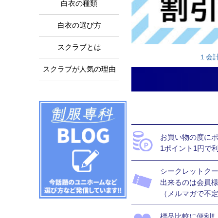
白衣の種類
白衣の選び方
スクラブとは
１会
スクラブが人気の理由
お買い物の度にポ
1ポイント1円で
シークレットク
出来るのは会員様
（メルマガで不
標品比較に便利‼