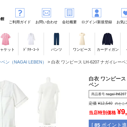
ル館
ご利用ガイド
お問い合わせ
会社概要
ログイン/新規登録
お気
ャケット
ﾄﾞｸﾀｰｺｰﾄ
パンツ
ワンピース
カーディガン
ン（NAGAI LEBEN）
白衣 ワンピース LH-6207 ナガイレーベ
白衣 ワンピース 
ベン
商品番号
nagai-lh6207
定価
¥
12,540
のとこ
¥
9
当店特別価格
[
85
ポイント進呈