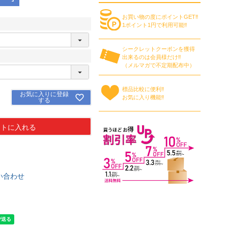
お買い物の度にポイントGET‼
1ポイント1円で利用可能‼
シークレットクーポンを獲得
出来るのは会員様だけ‼
（メルマガで不定期配布中）
標品比較に便利‼
お気に入りに登録
お気に入り機能‼
する
ートに入れる
い合わせ