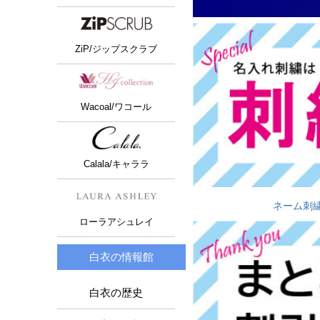
ZiP/ジップスクラブ
Wacoal/ワコール
Calala/キャララ
ネーム刺
ローラアシュレイ
白衣の情報館
白衣の歴史