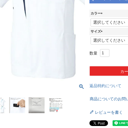
カラー
(
必
須
サイズ
)
(
必
須
)
カ
返品特約について
商品についてのお問
レビューを書く