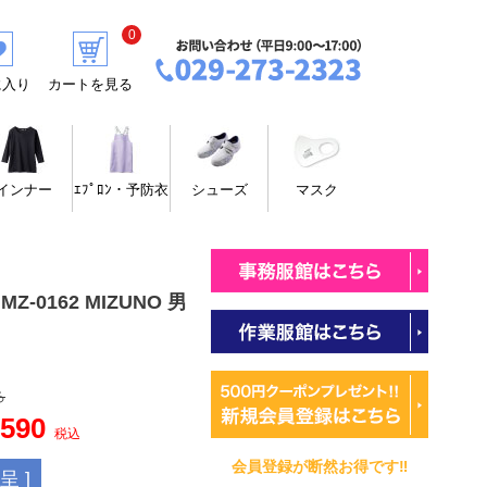
0
に入り
カートを見る
インナー
ｴﾌﾟﾛﾝ・予防衣
シューズ
マスク
Z-0162 MIZUNO 男
ろ
,590
税込
会員登録が断然お得です‼
 ]