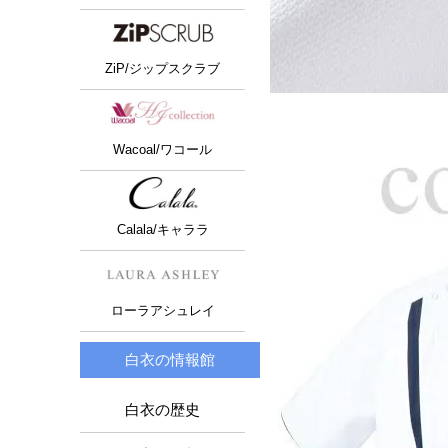
ZiP/ジップスクラブ
Wacoal/ワコール
Calala/キャララ
ローラアシュレイ
白衣の情報館
白衣の歴史