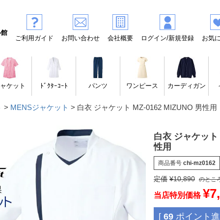
ル館
ご利用ガイド
お問い合わせ
会社概要
ログイン/新規登録
お気
ャケット
ﾄﾞｸﾀｰｺｰﾄ
パンツ
ワンピース
カーディガン
ト
MENSジャケット
白衣 ジャケット MZ-0162 MIZUNO 男性用
白衣 ジャケット M
性用
商品番号
chi-mz0162
定価
¥
10,890
のとこ
¥
7
当店特別価格
[
69
ポイント進呈