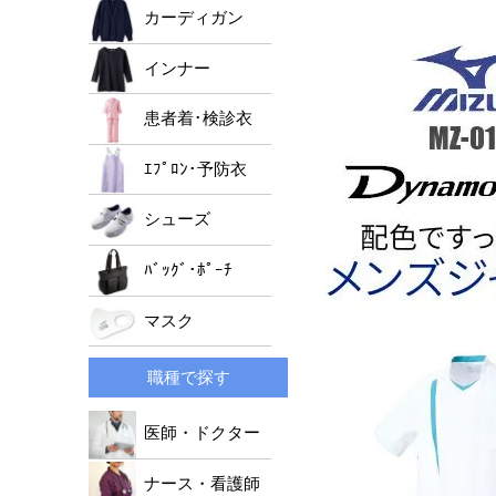
男女兼用ジャケット
ﾚﾃﾞｨｰｽﾄﾞｸﾀｰｺｰﾄ
メンズパンツ
カーディガン
レディースパンツ
インナー
男女兼用パンツ
患者着･検診衣
ｴﾌﾟﾛﾝ･予防衣
シューズ
ﾊﾞｯｸﾞ･ﾎﾟｰﾁ
マスク
職種で探す
医師・ドクター
ナース・看護師