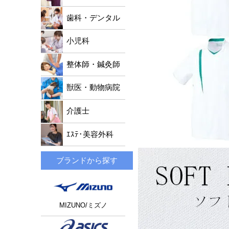
歯科・デンタル
小児科
整体師・鍼灸師
獣医・動物病院
介護士
ｴｽﾃ･美容外科
ブランドから探す
MIZUNO/ミズノ