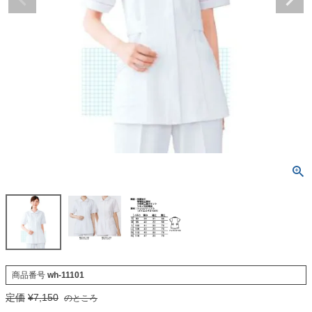
商品番号
wh-11101
定価
¥
7,150
のところ