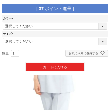
[
37
ポイント進呈 ]
カラー
(
必
須
サイズ
)
(
必
須
)
お気に入りに登録する
カートに入れる