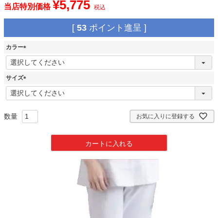
¥
5,775
当店特別価格
税込
[
53
ポイント進呈 ]
カラー
(
必
須
サイズ
)
(
必
須
)
お気に入りに登録する
カートに入れる