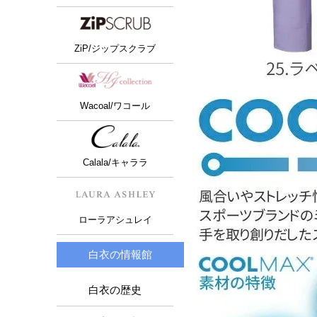
ZiP/ジップスクラブ
Wacoal/ワコール
Calala/キャララ
ローラアシュレイ
白衣の情報館
白衣の歴史