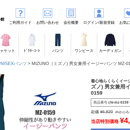
ル館
ご利用ガイド
お問い合わせ
会社概要
ログイン/新規登録
お気
ャケット
ﾄﾞｸﾀｰｺｰﾄ
パンツ
ワンピース
カーディガン
UNISEXパンツ
MIZUNO（ミズノ) 男女兼用イージーパンツ MZ-01
着心地らくらくイー
ズノ) 男女兼用イ
0159
商品番号
chi-mz-0159
定価
¥
6,820
のところ
¥
4
当店特別価格