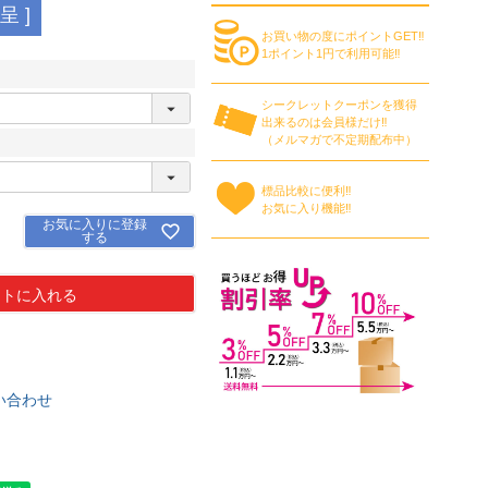
 ]
お買い物の度にポイントGET‼
1ポイント1円で利用可能‼
シークレットクーポンを獲得
出来るのは会員様だけ‼
（メルマガで不定期配布中）
標品比較に便利‼
お気に入り機能‼
お気に入りに登録
する
ートに入れる
い合わせ