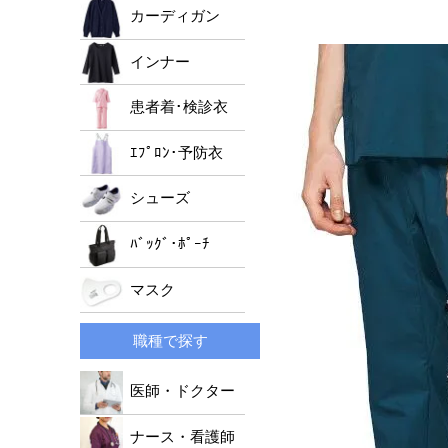
男女兼用ジャケット
ﾚﾃﾞｨｰｽﾄﾞｸﾀｰｺｰﾄ
メンズパンツ
カーディガン
レディースパンツ
インナー
男女兼用パンツ
患者着･検診衣
ｴﾌﾟﾛﾝ･予防衣
シューズ
ﾊﾞｯｸﾞ･ﾎﾟｰﾁ
マスク
職種で探す
医師・ドクター
ナース・看護師