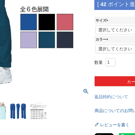
[
42
ポイント進呈
サイズ
(
必
須
カラー
)
(
必
須
)
カ
返品特約について
商品についてのお問
レビューを書く