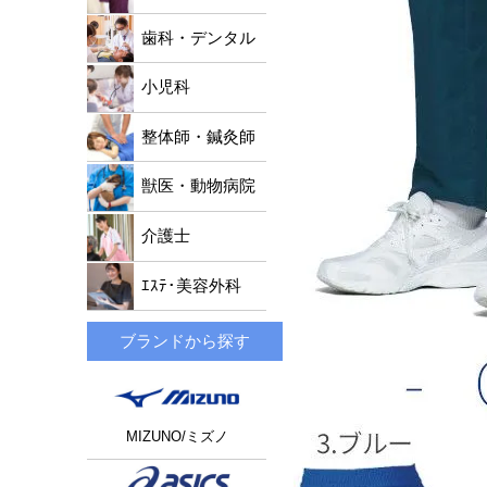
歯科・デンタル
小児科
整体師・鍼灸師
獣医・動物病院
介護士
ｴｽﾃ･美容外科
ブランドから探す
MIZUNO/ミズノ