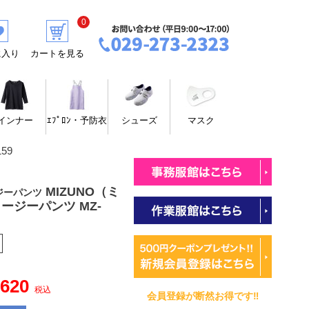
0
に入り
カートを見る
インナー
ｴﾌﾟﾛﾝ・予防衣
シューズ
マスク
59
MIZUNO（ミ
ジーパンツ
ージーパンツ MZ-
,620
税込
会員登録が断然お得です‼