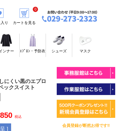
0
に入り
カートを見る
インナー
ｴﾌﾟﾛﾝ・予防衣
シューズ
マスク
ちしにくい黒のエプロ
サンペックスイスト
,850
税込
会員登録が断然お得です‼
 ]