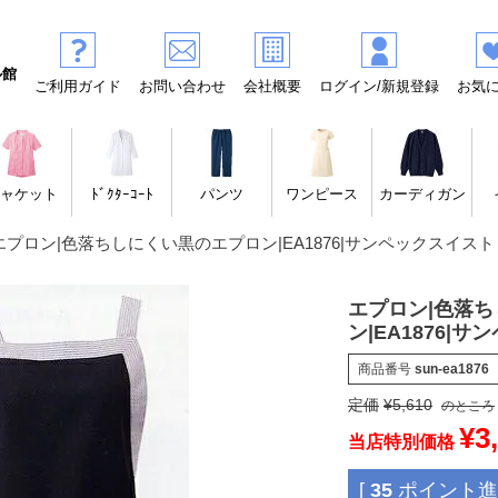
ル館
ご利用ガイド
お問い合わせ
会社概要
ログイン/新規登録
お気
ャケット
ﾄﾞｸﾀｰｺｰﾄ
パンツ
ワンピース
カーディガン
エプロン|色落ちしにくい黒のエプロン|EA1876|サンペックスイスト
エプロン|色落
ン|EA1876|
商品番号
sun-ea1876
定価
¥
5,610
のところ
¥
3
当店特別価格
[
35
ポイント進呈