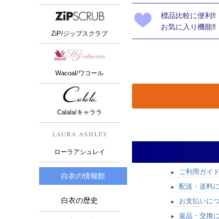
標品比較に便利‼
お気に入り機能‼
ZiP/ジップスクラブ
Wacoal/ワコール
Calala/キャララ
ローラアシュレイ
ご利用ガイ
白衣の情報館
配送・送料
白衣の歴史
お支払いに
返品・交換