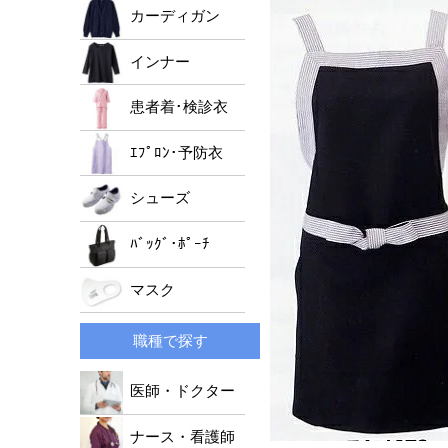
男女兼用ジャケット
ﾚﾃﾞｨｰｽﾄﾞｸﾀｰｺｰﾄ
メンズパンツ
カーディガン
レディースパンツ
インナー
男女兼用パンツ
患者着･検診衣
ｴﾌﾟﾛﾝ･予防衣
シューズ
ﾊﾞｯｸﾞ･ﾎﾟｰﾁ
マスク
職種で探す
医師・ドクター
ナース・看護師