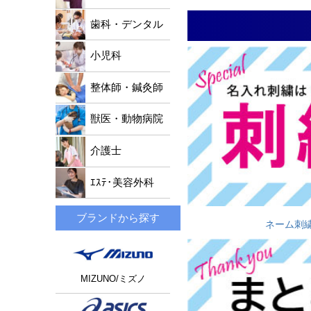
歯科・デンタル
小児科
整体師・鍼灸師
獣医・動物病院
介護士
ｴｽﾃ･美容外科
ブランドから探す
ネーム刺
MIZUNO/ミズノ