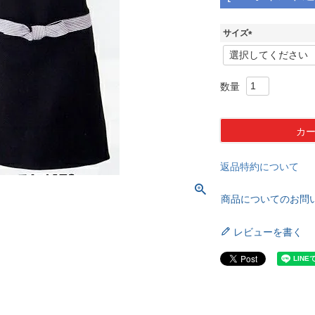
サイズ
(
必
須
)
カ
返品特約について
商品についてのお問
レビューを書く