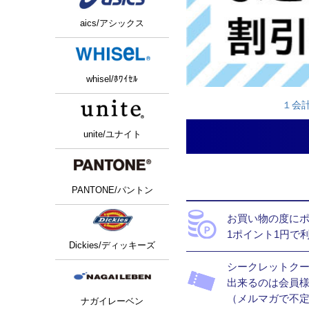
aics/アシックス
whisel/ﾎﾜｲｾﾙ
１会
unite/ユナイト
PANTONE/パントン
お買い物の度にポ
1ポイント1円で
Dickies/ディッキーズ
シークレットク
出来るのは会員様
（メルマガで不
ナガイレーベン