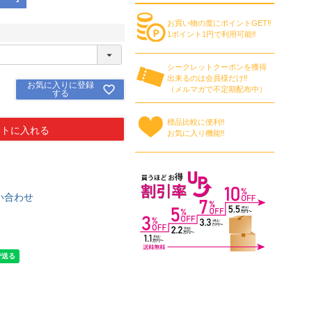
お買い物の度にポイントGET‼
1ポイント1円で利用可能‼
シークレットクーポンを獲得
出来るのは会員様だけ‼
お気に入りに登録
（メルマガで不定期配布中）
する
標品比較に便利‼
ートに入れる
お気に入り機能‼
い合わせ