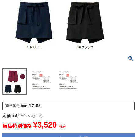
商品番号
bon-fk7152
定価
¥
4,950
のところ
¥
3,520
当店特別価格
税込