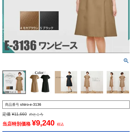
商品番号
shiro-e-3136
定価
¥
11,660
のところ
¥
9,240
当店特別価格
税込