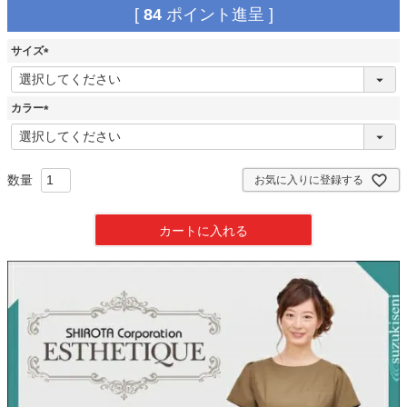
[
84
ポイント進呈 ]
サイズ
(
必
須
カラー
)
(
必
須
)
お気に入りに登録する
カートに入れる