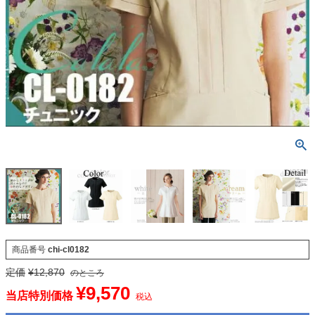
商品番号
chi-cl0182
定価
¥
12,870
のところ
¥
9,570
当店特別価格
税込