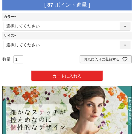
[
87
ポイント進呈 ]
カラー
(
必
須
サイズ
)
(
必
須
)
お気に入りに登録する
カートに入れる