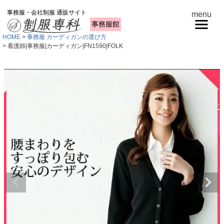
事務服・会社制服 通販サイト
menu
事務服館
HOME
事務服 カーディガンの選び方
看護師|事務服|カーディガン|FN1590|FOLK