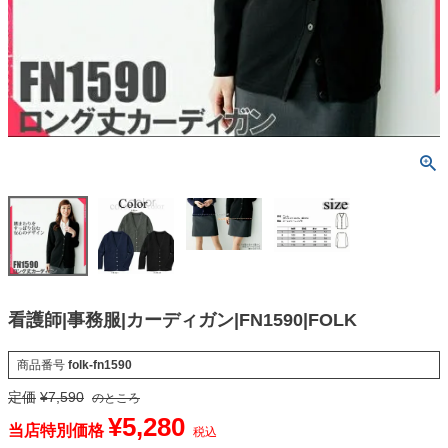
看護師|事務服|カーディガン|FN1590|FOLK
商品番号
folk-fn1590
定価
¥
7,590
のところ
¥
5,280
当店特別価格
税込