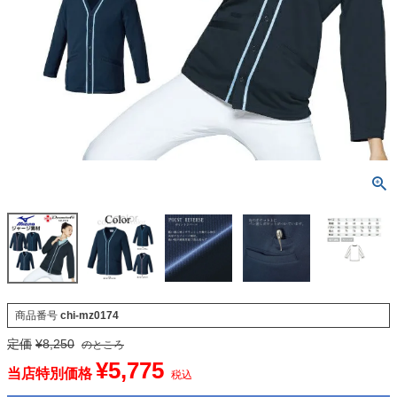
商品番号
chi-mz0174
定価
¥
8,250
のところ
¥
5,775
当店特別価格
税込