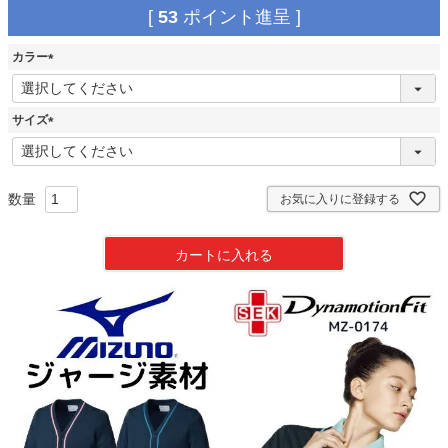
[
53
ポイント進呈 ]
カラー
(
必
須
サイズ
)
(
必
須
)
お気に入りに登録する
カートに入れる