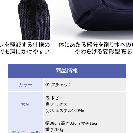
商品情報
カラー
01.黒チェック
表:ドビー
素材
裏:オックス
(ポリエステル100%)
幅38cm 高さ33cm マチ15cm
重さ700g
ディティール