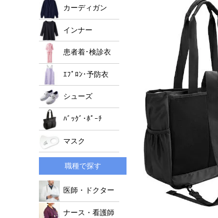
男女兼用ジャケット
ﾚﾃﾞｨｰｽﾄﾞｸﾀｰｺｰﾄ
メンズパンツ
カーディガン
レディースパンツ
インナー
男女兼用パンツ
患者着･検診衣
ｴﾌﾟﾛﾝ･予防衣
シューズ
ﾊﾞｯｸﾞ･ﾎﾟｰﾁ
マスク
職種で探す
医師・ドクター
ナース・看護師