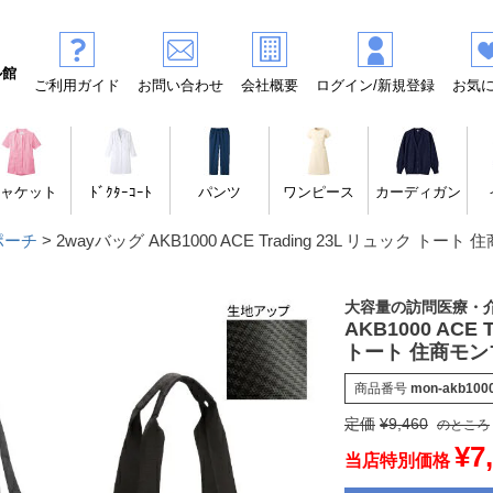
ル館
ご利用ガイド
お問い合わせ
会社概要
ログイン/新規登録
お気
ャケット
ﾄﾞｸﾀｰｺｰﾄ
パンツ
ワンピース
カーディガン
ポーチ
2wayバッグ AKB1000 ACE Trading 23L リュック トー
大容量の訪問医療・
AKB1000 ACE 
トート 住商モン
商品番号
mon-akb100
定価
¥
9,460
のところ
¥
7
当店特別価格