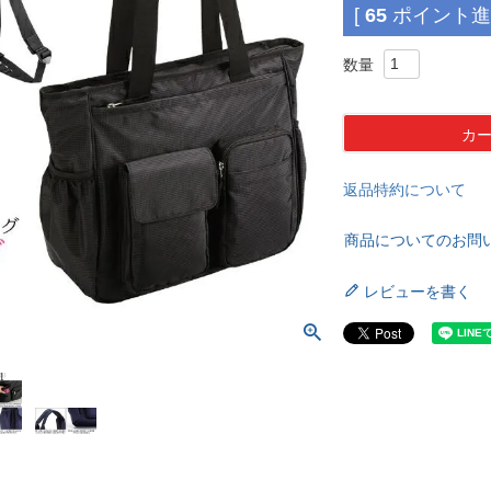
[
65
ポイント進呈
カ
返品特約について
商品についてのお問
レビューを書く