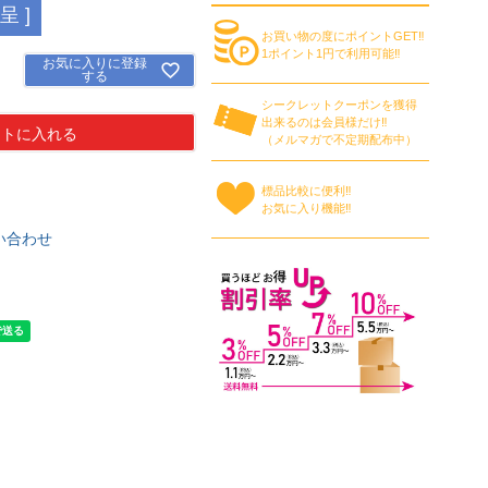
 ]
お買い物の度にポイントGET‼
1ポイント1円で利用可能‼
お気に入りに登録
する
シークレットクーポンを獲得
出来るのは会員様だけ‼
ートに入れる
（メルマガで不定期配布中）
標品比較に便利‼
お気に入り機能‼
い合わせ