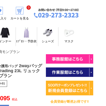
0
に入り
カートを見る
インナー
ｴﾌﾟﾛﾝ・予防衣
シューズ
マスク
ト 住商モンブラン
2wayバッグ
介護用バッグ
Trading 23L リュック
ブラン
0-01
,095
税込
会員登録が断然お得です‼