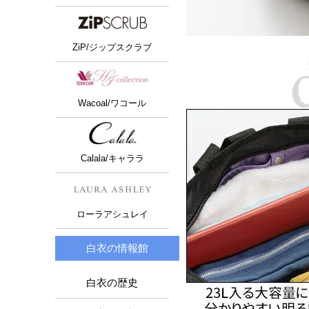
ZiP/ジップスクラブ
Wacoal/ワコール
Calala/キャララ
ローラアシュレイ
白衣の情報館
白衣の歴史