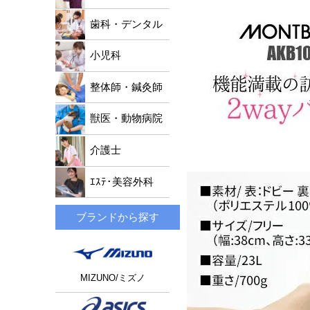
歯科・デンタル
小児科
整体師・鍼灸師
獣医・動物病院
介護士
ｴｽﾃ･美容外科
ブランドから探す
MIZUNO/ミズノ