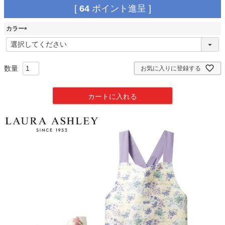
[
64
ポイント進呈 ]
カラー
(
必
須
)
お気に入りに登録する
カートに入れる