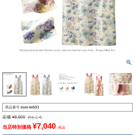
商品番号
mon-lw503
定価
¥
8,800
のところ
¥
7,040
当店特別価格
税込