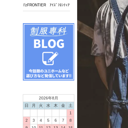
I'zFRONTIER ｱｲｽﾞﾌﾛﾝﾃｨｱ
2026年8月
日
月
火
水
木
金
土
1
2
3
4
5
6
7
8
9
10
11
12
13
14
15