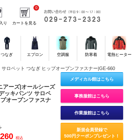
0
入り
カートを見る
つなぎ
エプロン
空調服
防寒着
電熱ヒーター
ロペット つなぎ ヒップオープンファスナー|GE-660
メディカル館はこちら
ニアーズ|オールシーズ
デッキパンツ サロペ
事務服館はこちら
ップオープンファスナ
作業服館はこちら
ろ
新規会員登録で
,260
500円クーポンプレゼント！
税込