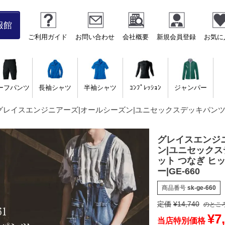
服館
ご利用ガイド
お問い合わせ
会社概要
新規会員登録
お気に
ーフパンツ
長袖シャツ
半袖シャツ
ｺﾝﾌﾟﾚｯｼｮﾝ
ジャンパー
グレイスエンジニアーズ|オールシーズン|ユニセックスデッキパンツ サ
グレイスエンジ
ン|ユニセックス
ット つなぎ ヒ
ー|GE-660
商品番号
sk-ge-660
定価
¥
14,740
のとこ
¥
7
当店特別価格