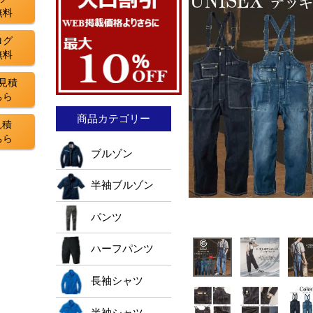
無料
ログ
無料
見積
ちら
商品カテゴリー
見積
ちら
ブルゾン
半袖ブルゾン
パンツ
ハーフパンツ
長袖シャツ
半袖シャツ