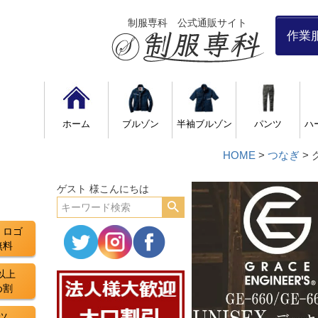
制服専科 公式通販サイト
作業
ホーム
ブルゾン
半袖ブルゾン
パンツ
ハ
HOME
つなぎ
ゲスト 様こんにちは
・ロゴ
無料
以上
め割
ツ