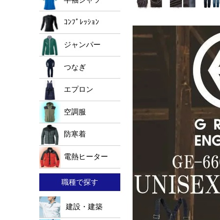
ｺﾝﾌﾟﾚｯｼｮﾝ
ジャンパー
つなぎ
エプロン
空調服
防寒着
電熱ヒーター
職種で探す
建設・建築