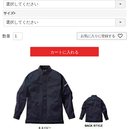
(
必
須
サイズ
)
(
必
須
)
お気に入りに登録する
カートに入れる