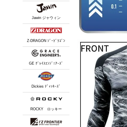
Jawin ジャウィン
Z-DRAGON ｼﾞｰﾄﾞﾗｺﾞﾝ
GE ｸﾞﾚｲｽｴﾝｼﾞﾆｱｰｽﾞ
Dickies ﾃﾞｨｯｷｰｽﾞ
ROCKY ロッキー