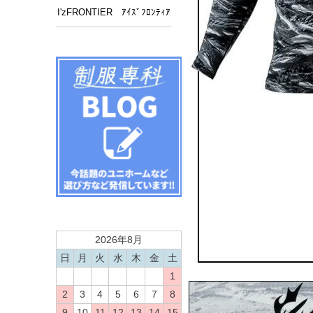
I'zFRONTIER ｱｲｽﾞﾌﾛﾝﾃｨｱ
2026年8月
日
月
火
水
木
金
土
1
2
3
4
5
6
7
8
9
10
11
12
13
14
15