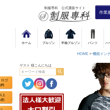
制服専科 公式通販サイト
作業
ホーム
ブルゾン
半袖ブルゾン
パンツ
ハ
HOME
機能イン
ゲスト 様こんにちは
・ロゴ
無料
以上
め割
ツ