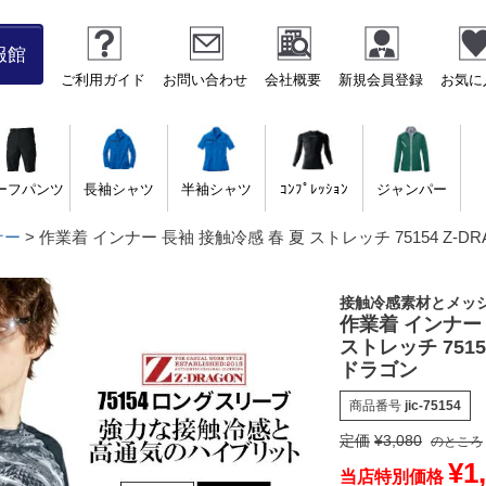
服館
ご利用ガイド
お問い合わせ
会社概要
新規会員登録
お気に
ーフパンツ
長袖シャツ
半袖シャツ
ｺﾝﾌﾟﾚｯｼｮﾝ
ジャンパー
ナー
作業着 インナー 長袖 接触冷感 春 夏 ストレッチ 75154 Z-
接触冷感素材とメッ
作業着 インナー 
ストレッチ 7515
ドラゴン
商品番号
jic-75154
定価
¥
3,080
のところ
¥
1
当店特別価格