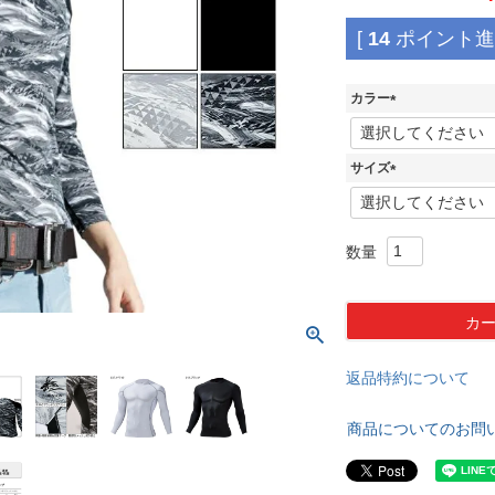
[
14
ポイント進呈
カラー
(
必
須
サイズ
)
(
必
須
)
カ
返品特約について
商品についてのお問