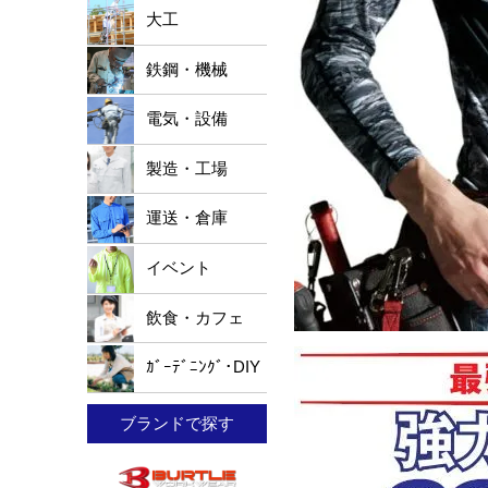
大工
鉄鋼・機械
電気・設備
製造・工場
運送・倉庫
イベント
飲食・カフェ
ｶﾞｰﾃﾞﾆﾝｸﾞ･DIY
ブランドで探す