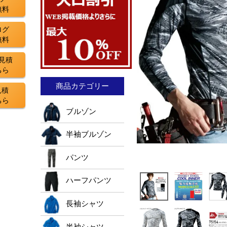
無料
ログ
無料
見積
ちら
商品カテゴリー
見積
ちら
ブルゾン
半袖ブルゾン
パンツ
ハーフパンツ
長袖シャツ
半袖シャツ