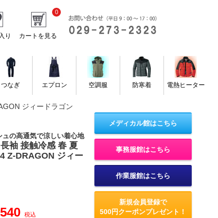
0
入り
カートを見る
つなぎ
エプロン
空調服
防寒着
電熱ヒーター
DRAGON ジィードラゴン
メディカル館はこちら
シュの高通気で涼しい着心地
長袖 接触冷感 春 夏
事務服館はこちら
4 Z-DRAGON ジィー
作業服館はこちら
新規会員登録で
,540
500円クーポンプレゼント！
税込