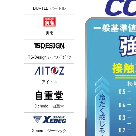
BURTLE バートル
寅壱
TS-Design ﾃｨｰｴｽﾃﾞｻﾞｲﾝ
アイトス
Jichodo 自重堂
Xebec ジーベック