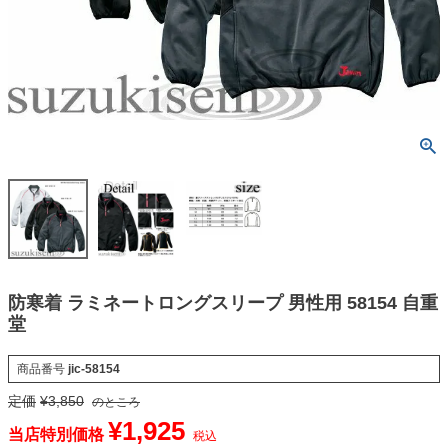
防寒着 ラミネートロングスリープ 男性用 58154 自重
堂
商品番号
jic-58154
定価
¥
3,850
のところ
¥
1,925
当店特別価格
税込