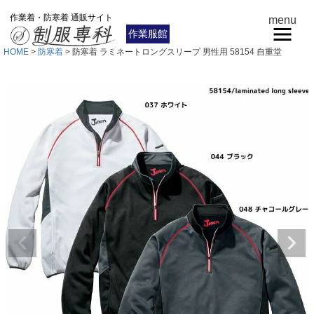
作業着・防寒着 通販サイト
menu
作業服館
HOME
防寒着
防寒着 ラミネートロングスリープ 男性用 58154 自重堂