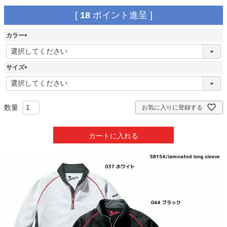
[
18
ポイント進呈 ]
カラー
(
必
須
サイズ
)
(
必
須
)
お気に入りに登録する
カートに入れる