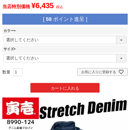
¥
6,435
当店特別価格
税込
[
59
ポイント進呈 ]
カラー
(
必
須
サイズ
)
(
必
須
)
お気に入りに登録する
カートに入れる