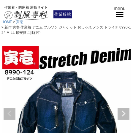
作業着・防寒着 通販サイト
menu
作業服館
HOME
寅壱
新作 寅壱 作業着 デニム ブルゾン ジャケット おしゃれ メンズ トライチ 8990-1
24 M-LL 最安値に挑戦中