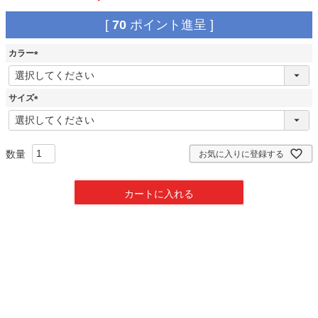
[
70
ポイント進呈 ]
カラー
(
必
須
サイズ
)
(
必
須
)
お気に入りに登録する
カートに入れる