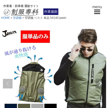
作業着・防寒着 通販サイト
menu
作業服館
HOME
空調服
空調服 ベスト 単品 54140 jawin