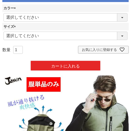
カラー
(
必
須
サイズ
)
(
必
須
)
お気に入りに登録する
カートに入れる