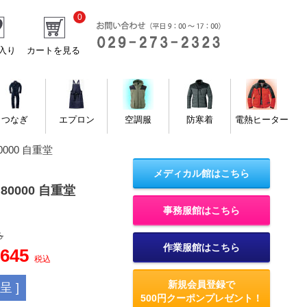
0
入り
カートを見る
つなぎ
エプロン
空調服
防寒着
電熱ヒーター
000 自重堂
メディカル館はこちら
80000 自重堂
事務服館はこちら
ろ
作業服館はこちら
,645
税込
新規会員登録で
 ]
500円クーポンプレゼント！