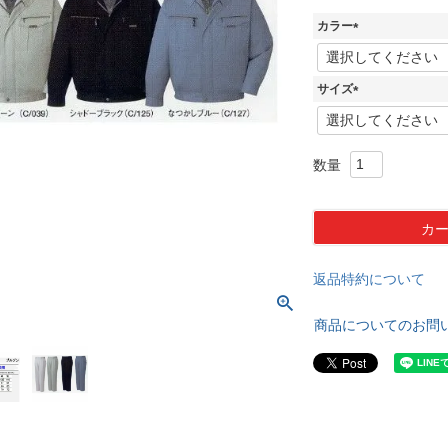
カラー
(
必
須
サイズ
)
(
必
須
)
カ
返品特約について
商品についてのお問