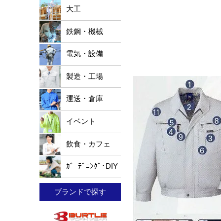
大工
鉄鋼・機械
電気・設備
製造・工場
運送・倉庫
イベント
飲食・カフェ
ｶﾞｰﾃﾞﾆﾝｸﾞ･DIY
ブランドで探す