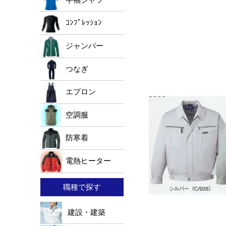
ｺﾝﾌﾟﾚｯｼｮﾝ
ジャンパー
つなぎ
エプロン
空調服
防寒着
電熱ヒーター
職種で探す
建設・建築