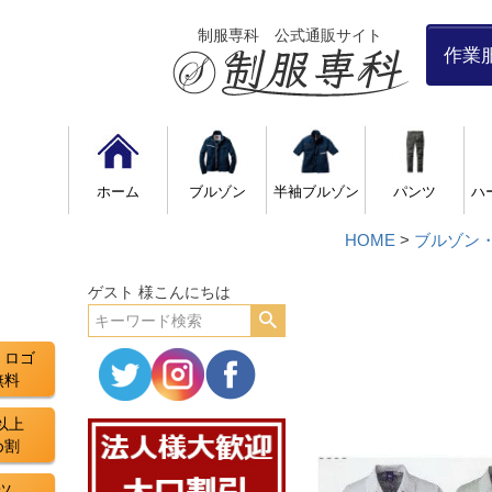
制服専科 公式通販サイト
作業
ホーム
ブルゾン
半袖ブルゾン
パンツ
ハ
HOME
ブルゾン
ゲスト 様こんにちは
・ロゴ
無料
以上
め割
ツ