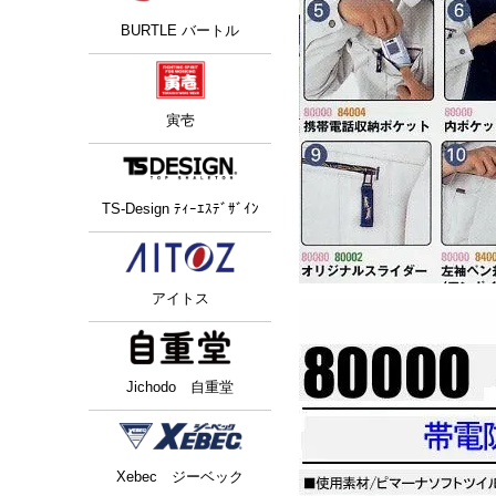
BURTLE バートル
寅壱
TS-Design ﾃｨｰｴｽﾃﾞｻﾞｲﾝ
アイトス
Jichodo 自重堂
Xebec ジーベック