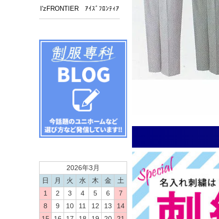
I'zFRONTIER ｱｲｽﾞﾌﾛﾝﾃｨｱ
2026年3月
日
月
火
水
木
金
土
1
2
3
4
5
6
7
8
9
10
11
12
13
14
15
16
17
18
19
20
21