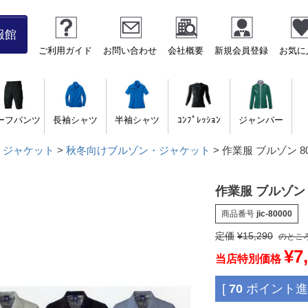
服館
ご利用ガイド
お問い合わせ
会社概要
新規会員登録
お気に
ーフパンツ
長袖シャツ
半袖シャツ
ｺﾝﾌﾟﾚｯｼｮﾝ
ジャンパー
・ジャケット
秋冬向けブルゾン・ジャケット
作業服 ブルゾン 80
作業服 ブルゾン 
商品番号
jic-80000
定価
¥
15,290
のとこ
¥
7
当店特別価格
[
70
ポイント進呈