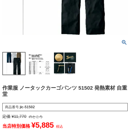
作業服 ノータックカーゴパンツ 51502 発熱素材 自重
堂
商品番号
jic-51502
定価
¥
11,770
のところ
¥
5,885
当店特別価格
税込