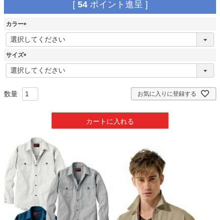
[
54
ポイント進呈 ]
カラー
(
必
須
サイズ
)
(
必
須
)
お気に入りに登録する
カートに入れる