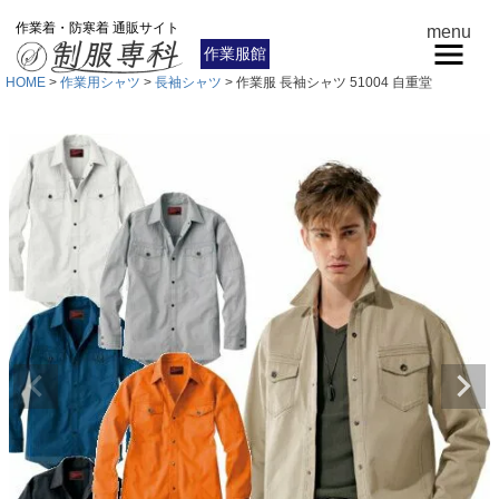
作業着・防寒着 通販サイト
menu
作業服館
HOME
作業用シャツ
長袖シャツ
作業服 長袖シャツ 51004 自重堂