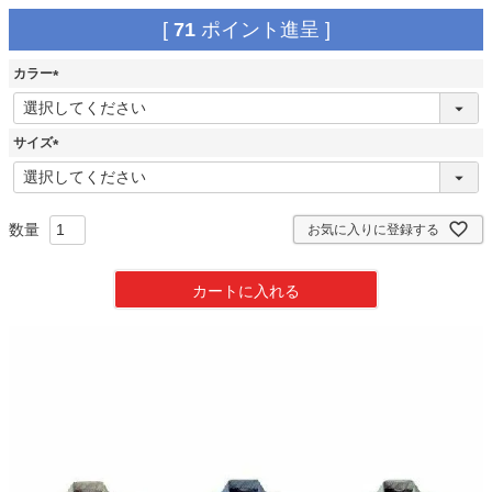
[
71
ポイント進呈 ]
カラー
(
必
須
サイズ
)
(
必
須
)
お気に入りに登録する
カートに入れる