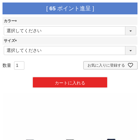
[
65
ポイント進呈 ]
カラー
(
必
須
サイズ
)
(
必
須
)
お気に入りに登録する
カートに入れる