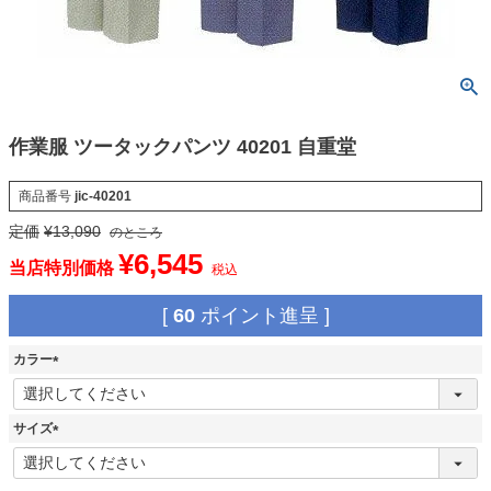
作業服 ツータックパンツ 40201 自重堂
商品番号
jic-40201
定価
¥
13,090
のところ
¥
6,545
当店特別価格
税込
[
60
ポイント進呈 ]
カラー
(
必
須
サイズ
)
(
必