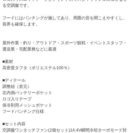
る空調服です。
フードにはパンチングが施してあり、周囲の音を聞こえやすくし、
視界も確保します。
屋外作業・釣り・アウトドア・スポーツ観戦・イベントスタッフ・
運送業・宅配業務などに最適
■素材
高密度タフタ（ポリエステル100％）
■ディテール
調整紐（首元）
左内側バッテリーポケット
ロゴ入りテープ
保冷剤用メッシュポケット
フードパンチング仕様
■セット内容
空調服ワンタッチファン(2個セット)14.4V瞬間冷却ターボモード対