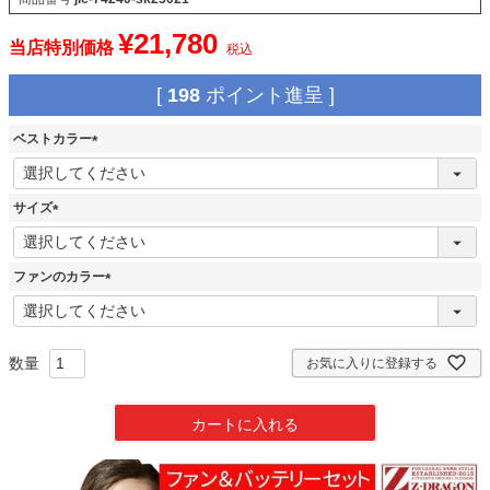
¥
21,780
当店特別価格
税込
[
198
ポイント進呈 ]
ベストカラー
(
必
須
サイズ
)
(
必
須
ファンのカラー
)
(
必
須
)
お気に入りに登録する
カートに入れる