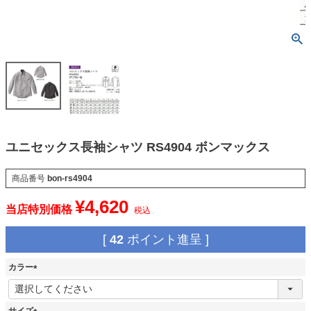
ユニセックス長袖シャツ RS4904 ボンマックス
商品番号
bon-rs4904
¥
4,620
当店特別価格
税込
[
42
ポイント進呈 ]
カラー
(
必
須
サイズ